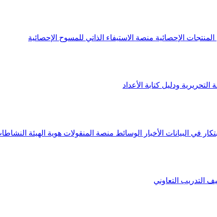
لمنتجات الإحصائية
منصة الاستيفاء الذاتي للمسوح الإحصائية
 التحريرية ودليل كتابة الأعداد
تكار في البيانات
الأخبار
الوسائط
منصة المنقولات
هوية الهيئة
النشاطات
يف
التدريب التعاوني