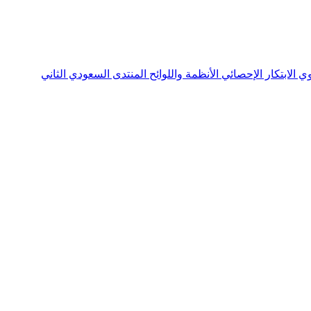
نوي
الابتكار الإحصائي
الأنظمة واللوائح
المنتدى السعودي الثاني