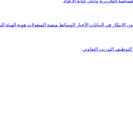
لسياسة التحريرية ودليل كتابة الأعداد
ون الابتكار في البيانات
الأخبار
الوسائط
منصة المنقولات
هوية الهيئة
الن
التوظيف
التدريب التعاوني