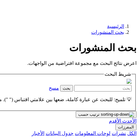
الرئيسية
بحث المنشورات
بحث المنشورات
اعرض نتائج البحث مع مجموعة افتراضية من الواجهات.
شريط البحث
مسح
بحث
💡 تلميح: للبحث عن عبارة كاملة، ضعها بين علامتي اقتباس (" "). مث
ترتيب حسب
الأحدث
الأقدم
المفرزات
الكل
نشرات
لوحات المعلومات
جدول البيانات
الأخبار