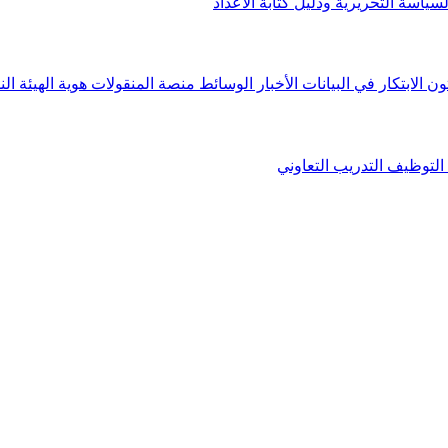
لسياسة التحريرية ودليل كتابة الأعداد
ون الابتكار في البيانات
الأخبار
الوسائط
منصة المنقولات
هوية الهيئة
الن
التوظيف
التدريب التعاوني