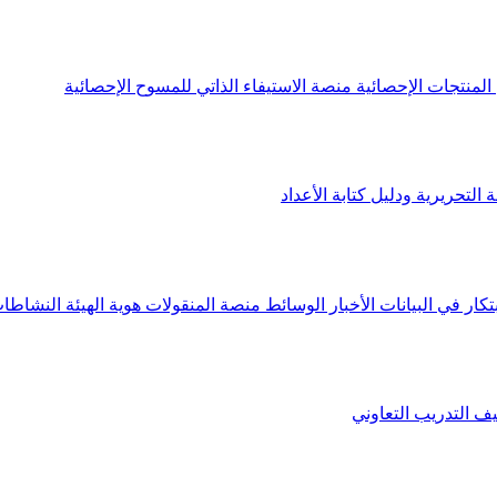
لمنتجات الإحصائية
منصة الاستيفاء الذاتي للمسوح الإحصائية
 التحريرية ودليل كتابة الأعداد
تكار في البيانات
الأخبار
الوسائط
منصة المنقولات
هوية الهيئة
النشاطات
يف
التدريب التعاوني