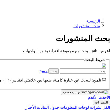
الرئيسية
بحث المنشورات
بحث المنشورات
اعرض نتائج البحث مع مجموعة افتراضية من الواجهات.
شريط البحث
مسح
بحث
💡 تلميح: للبحث عن عبارة كاملة، ضعها بين علامتي اقتباس (" "). مث
ترتيب حسب
الأحدث
الأقدم
المفرزات
الكل
نشرات
لوحات المعلومات
جدول البيانات
الأخبار