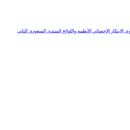
نوي
الابتكار الإحصائي
الأنظمة واللوائح
المنتدى السعودي الثاني