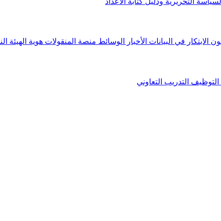
لسياسة التحريرية ودليل كتابة الأعداد
ون الابتكار في البيانات
الأخبار
الوسائط
منصة المنقولات
هوية الهيئة
الن
التوظيف
التدريب التعاوني