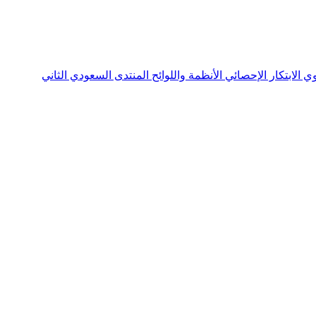
نوي
الابتكار الإحصائي
الأنظمة واللوائح
المنتدى السعودي الثاني