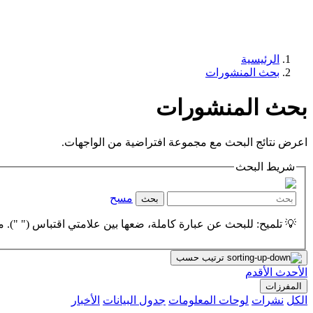
الرئيسية
بحث المنشورات
بحث المنشورات
اعرض نتائج البحث مع مجموعة افتراضية من الواجهات.
شريط البحث
مسح
بحث
💡 تلميح: للبحث عن عبارة كاملة، ضعها بين علامتي اقتباس (" "). مث
ترتيب حسب
الأحدث
الأقدم
المفرزات
الكل
نشرات
لوحات المعلومات
جدول البيانات
الأخبار