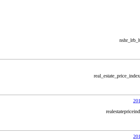
nshr_lrb_
realestatepricei