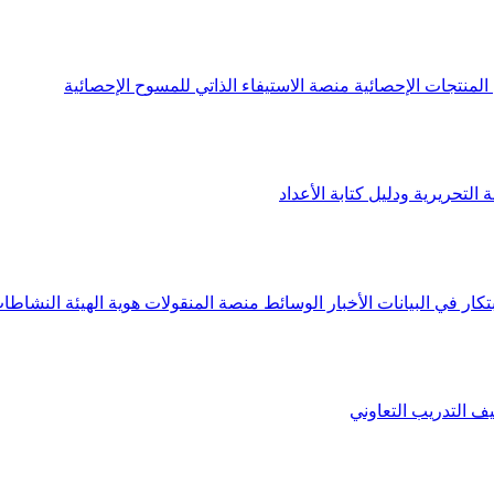
لمنتجات الإحصائية
منصة الاستيفاء الذاتي للمسوح الإحصائية
 التحريرية ودليل كتابة الأعداد
تكار في البيانات
الأخبار
الوسائط
منصة المنقولات
هوية الهيئة
النشاطات
يف
التدريب التعاوني