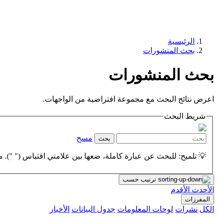
الرئيسية
بحث المنشورات
بحث المنشورات
اعرض نتائج البحث مع مجموعة افتراضية من الواجهات.
شريط البحث
مسح
بحث
💡 تلميح: للبحث عن عبارة كاملة، ضعها بين علامتي اقتباس (" "). مث
ترتيب حسب
الأحدث
الأقدم
المفرزات
الكل
نشرات
لوحات المعلومات
جدول البيانات
الأخبار