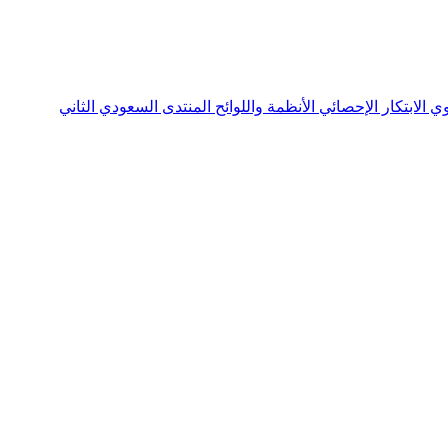
نوي
الابتكار الإحصائي
الأنظمة واللوائح
المنتدى السعودي الثاني