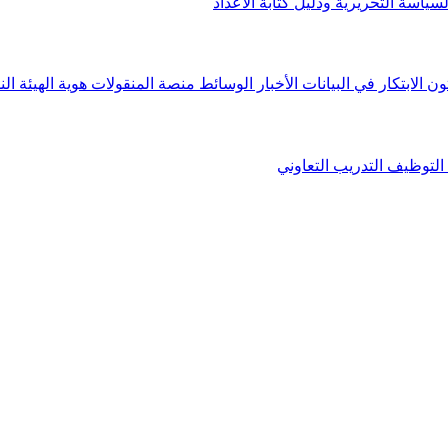
لسياسة التحريرية ودليل كتابة الأعداد
ون الابتكار في البيانات
الأخبار
الوسائط
منصة المنقولات
هوية الهيئة
الن
التوظيف
التدريب التعاوني