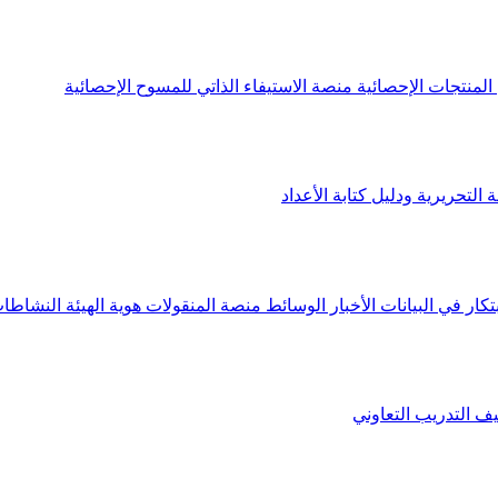
لمنتجات الإحصائية
منصة الاستيفاء الذاتي للمسوح الإحصائية
 التحريرية ودليل كتابة الأعداد
تكار في البيانات
الأخبار
الوسائط
منصة المنقولات
هوية الهيئة
النشاطات
يف
التدريب التعاوني