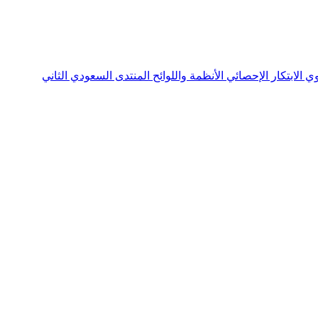
نوي
الابتكار الإحصائي
الأنظمة واللوائح
المنتدى السعودي الثاني