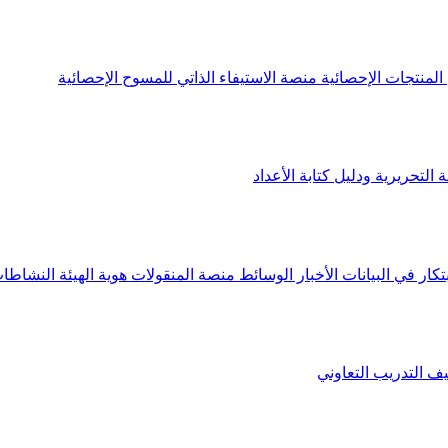
لمنتجات الإحصائية
منصة الاستيفاء الذاتي للمسوح الإحصائية
 التحريرية ودليل كتابة الأعداد
تكار في البيانات
الأخبار
الوسائط
منصة المنقولات
هوية الهيئة
النشاطات
يف
التدريب التعاوني