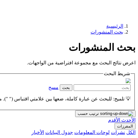
الرئيسية
بحث المنشورات
بحث المنشورات
اعرض نتائج البحث مع مجموعة افتراضية من الواجهات.
شريط البحث
مسح
بحث
💡 تلميح: للبحث عن عبارة كاملة، ضعها بين علامتي اقتباس (" "). مث
ترتيب حسب
الأحدث
الأقدم
المفرزات
الكل
نشرات
لوحات المعلومات
جدول البيانات
الأخبار