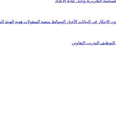
لسياسة التحريرية ودليل كتابة الأعداد
ون الابتكار في البيانات
الأخبار
الوسائط
منصة المنقولات
هوية الهيئة
الن
التوظيف
التدريب التعاوني