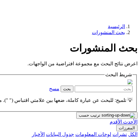
الرئيسية
بحث المنشورات
بحث المنشورات
اعرض نتائج البحث مع مجموعة افتراضية من الواجهات.
شريط البحث
مسح
بحث
💡 تلميح: للبحث عن عبارة كاملة، ضعها بين علامتي اقتباس (" "). مث
ترتيب حسب
الأحدث
الأقدم
المفرزات
الكل
نشرات
لوحات المعلومات
جدول البيانات
الأخبار