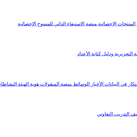
لمنتجات الإحصائية
منصة الاستيفاء الذاتي للمسوح الإحصائية
 التحريرية ودليل كتابة الأعداد
تكار في البيانات
الأخبار
الوسائط
منصة المنقولات
هوية الهيئة
النشاطات
يف
التدريب التعاوني