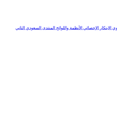
نوي
الابتكار الإحصائي
الأنظمة واللوائح
المنتدى السعودي الثاني