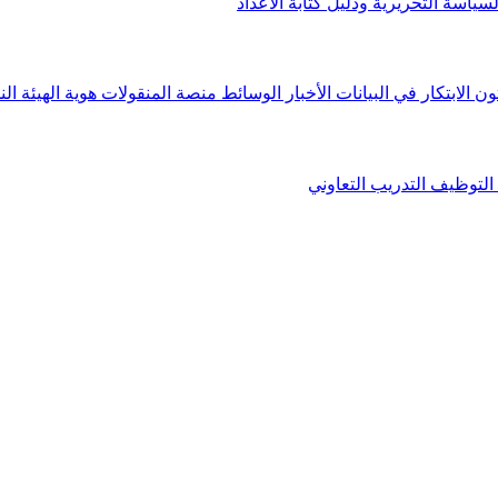
لسياسة التحريرية ودليل كتابة الأعداد
ون الابتكار في البيانات
الأخبار
الوسائط
منصة المنقولات
هوية الهيئة
الن
التوظيف
التدريب التعاوني