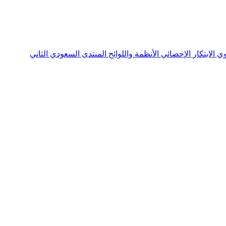
نوي
الابتكار الإحصائي
الأنظمة واللوائح
المنتدى السعودي الثاني