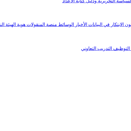
لسياسة التحريرية ودليل كتابة الأعداد
ون الابتكار في البيانات
الأخبار
الوسائط
منصة المنقولات
هوية الهيئة
الن
التوظيف
التدريب التعاوني