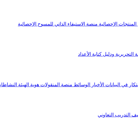
لمنتجات الإحصائية
منصة الاستيفاء الذاتي للمسوح الإحصائية
 التحريرية ودليل كتابة الأعداد
تكار في البيانات
الأخبار
الوسائط
منصة المنقولات
هوية الهيئة
النشاطات
يف
التدريب التعاوني