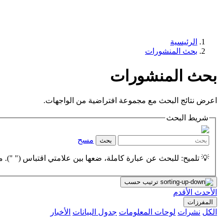
الرئيسية
بحث المنشورات
بحث المنشورات
اعرض نتائج البحث مع مجموعة افتراضية من الواجهات.
شريط البحث
مسح
بحث
💡 تلميح: للبحث عن عبارة كاملة، ضعها بين علامتي اقتباس (" "). مث
ترتيب حسب
الأحدث
الأقدم
المفرزات
الكل
نشرات
لوحات المعلومات
جدول البيانات
الأخبار