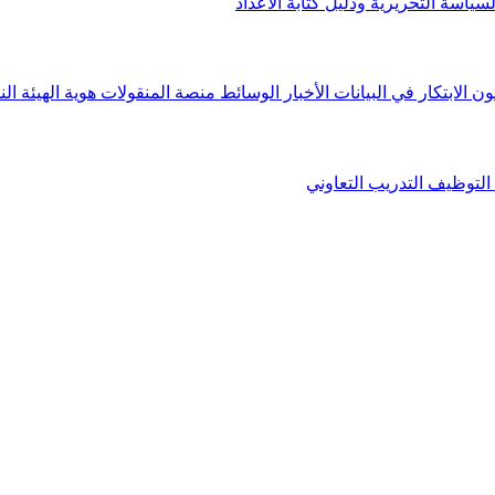
لسياسة التحريرية ودليل كتابة الأعداد
ون الابتكار في البيانات
الأخبار
الوسائط
منصة المنقولات
هوية الهيئة
الن
التوظيف
التدريب التعاوني