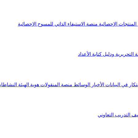
لمنتجات الإحصائية
منصة الاستيفاء الذاتي للمسوح الإحصائية
 التحريرية ودليل كتابة الأعداد
تكار في البيانات
الأخبار
الوسائط
منصة المنقولات
هوية الهيئة
النشاطات
يف
التدريب التعاوني