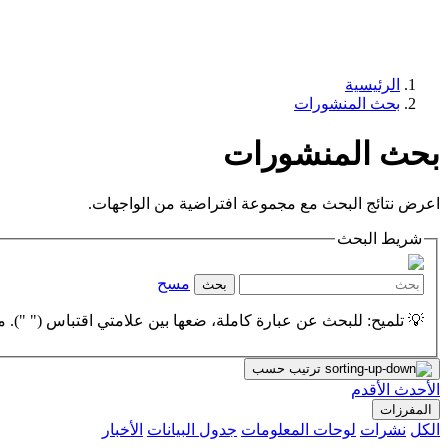
الرئيسية
بحث المنشورات
بحث المنشورات
اعرض نتائج البحث مع مجموعة افتراضية من الواجهات.
شريط البحث
مسح
بحث
💡 تلميح: للبحث عن عبارة كاملة، ضعها بين علامتي اقتباس (" "). مث
ترتيب حسب
الأحدث
الأقدم
المفرزات
الكل
نشرات
لوحات المعلومات
جدول البيانات
الأخبار