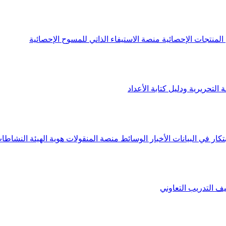
لمنتجات الإحصائية
منصة الاستيفاء الذاتي للمسوح الإحصائية
 التحريرية ودليل كتابة الأعداد
تكار في البيانات
الأخبار
الوسائط
منصة المنقولات
هوية الهيئة
النشاطات
يف
التدريب التعاوني