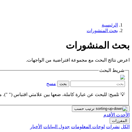
الرئيسية
بحث المنشورات
بحث المنشورات
اعرض نتائج البحث مع مجموعة افتراضية من الواجهات.
شريط البحث
مسح
بحث
💡 تلميح: للبحث عن عبارة كاملة، ضعها بين علامتي اقتباس (" "). مث
ترتيب حسب
الأحدث
الأقدم
المفرزات
الكل
نشرات
لوحات المعلومات
جدول البيانات
الأخبار