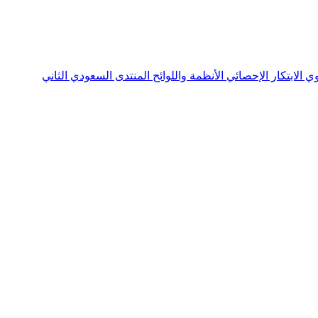
نوي
الابتكار الإحصائي
الأنظمة واللوائح
المنتدى السعودي الثاني