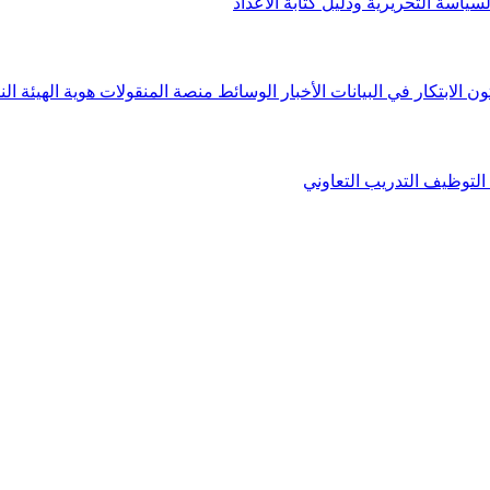
لسياسة التحريرية ودليل كتابة الأعداد
ون الابتكار في البيانات
الأخبار
الوسائط
منصة المنقولات
هوية الهيئة
الن
التوظيف
التدريب التعاوني