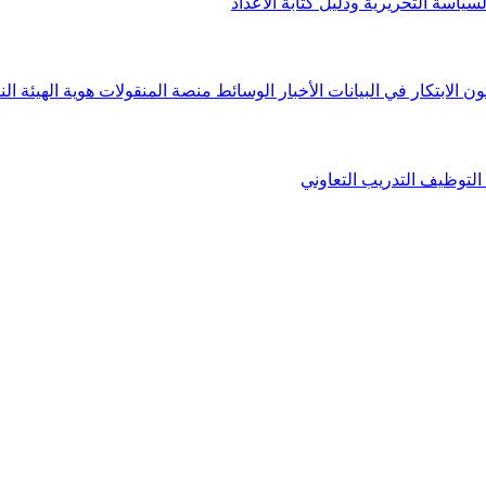
لسياسة التحريرية ودليل كتابة الأعداد
ون الابتكار في البيانات
الأخبار
الوسائط
منصة المنقولات
هوية الهيئة
الن
التوظيف
التدريب التعاوني