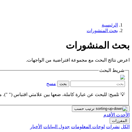
الرئيسية
بحث المنشورات
بحث المنشورات
اعرض نتائج البحث مع مجموعة افتراضية من الواجهات.
شريط البحث
مسح
بحث
💡 تلميح: للبحث عن عبارة كاملة، ضعها بين علامتي اقتباس (" "). مث
ترتيب حسب
الأحدث
الأقدم
المفرزات
الكل
نشرات
لوحات المعلومات
جدول البيانات
الأخبار