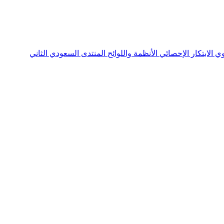
نوي
الابتكار الإحصائي
الأنظمة واللوائح
المنتدى السعودي الثاني