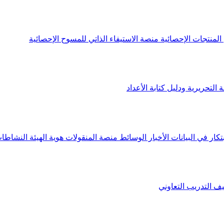
لمنتجات الإحصائية
منصة الاستيفاء الذاتي للمسوح الإحصائية
 التحريرية ودليل كتابة الأعداد
تكار في البيانات
الأخبار
الوسائط
منصة المنقولات
هوية الهيئة
النشاطات
يف
التدريب التعاوني