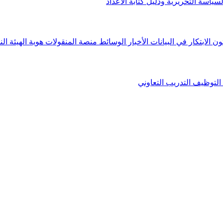
لسياسة التحريرية ودليل كتابة الأعداد
ون الابتكار في البيانات
الأخبار
الوسائط
منصة المنقولات
هوية الهيئة
الن
التوظيف
التدريب التعاوني