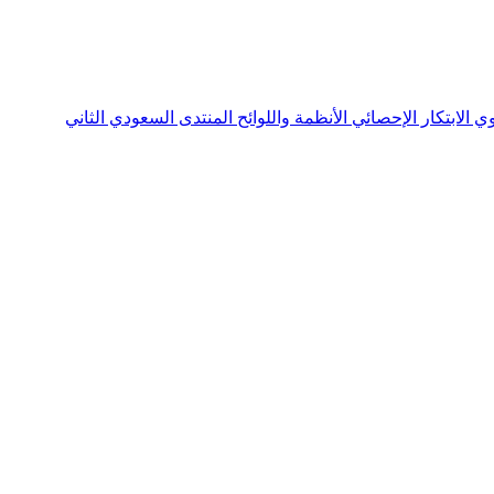
نوي
الابتكار الإحصائي
الأنظمة واللوائح
المنتدى السعودي الثاني