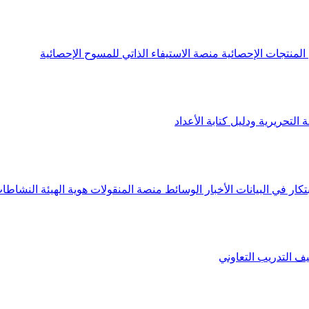
لمنتجات الإحصائية
منصة الاستيفاء الذاتي للمسوح الإحصائية
 التحريرية ودليل كتابة الأعداد
تكار في البيانات
الأخبار
الوسائط
منصة المنقولات
هوية الهيئة
النشاطات
يف
التدريب التعاوني