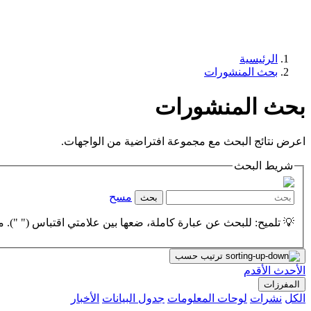
الرئيسية
بحث المنشورات
بحث المنشورات
اعرض نتائج البحث مع مجموعة افتراضية من الواجهات.
شريط البحث
مسح
بحث
💡 تلميح: للبحث عن عبارة كاملة، ضعها بين علامتي اقتباس (" "). مث
ترتيب حسب
الأحدث
الأقدم
المفرزات
الكل
نشرات
لوحات المعلومات
جدول البيانات
الأخبار