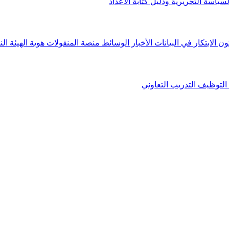
لسياسة التحريرية ودليل كتابة الأعداد
ون الابتكار في البيانات
الأخبار
الوسائط
منصة المنقولات
هوية الهيئة
الن
التوظيف
التدريب التعاوني