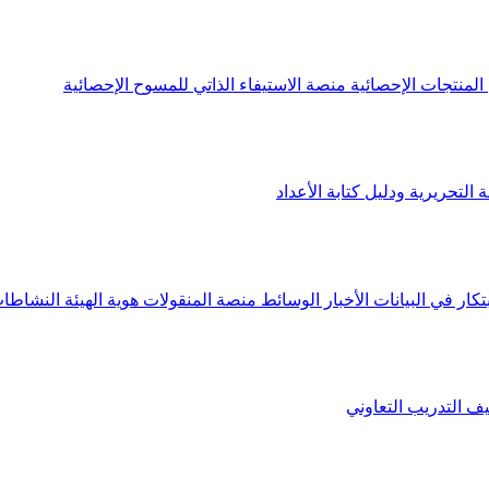
لمنتجات الإحصائية
منصة الاستيفاء الذاتي للمسوح الإحصائية
 التحريرية ودليل كتابة الأعداد
تكار في البيانات
الأخبار
الوسائط
منصة المنقولات
هوية الهيئة
النشاطات
يف
التدريب التعاوني