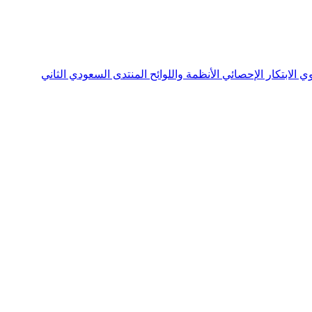
نوي
الابتكار الإحصائي
الأنظمة واللوائح
المنتدى السعودي الثاني