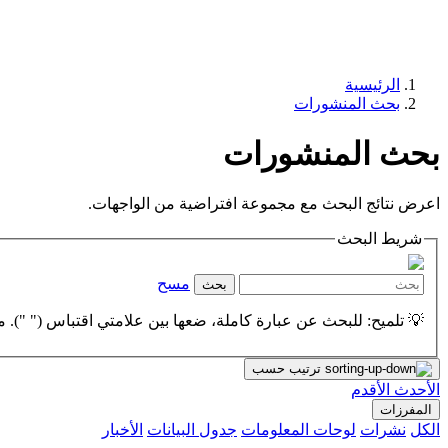
الرئيسية
بحث المنشورات
بحث المنشورات
اعرض نتائج البحث مع مجموعة افتراضية من الواجهات.
شريط البحث
مسح
بحث
💡 تلميح: للبحث عن عبارة كاملة، ضعها بين علامتي اقتباس (" "). مث
ترتيب حسب
الأحدث
الأقدم
المفرزات
الكل
نشرات
لوحات المعلومات
جدول البيانات
الأخبار