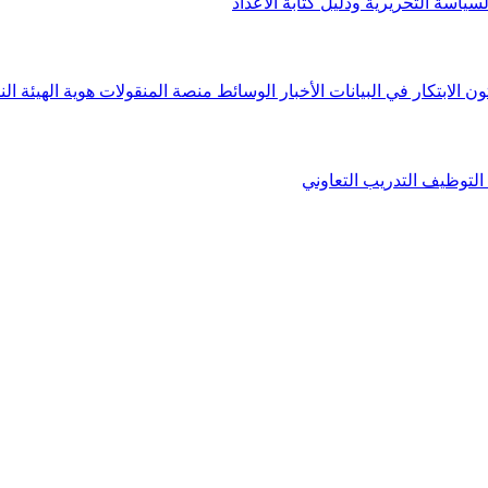
لسياسة التحريرية ودليل كتابة الأعداد
ون الابتكار في البيانات
الأخبار
الوسائط
منصة المنقولات
هوية الهيئة
الن
التوظيف
التدريب التعاوني