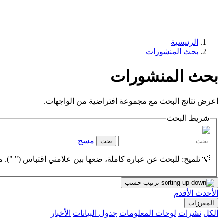
الرئيسية
بحث المنشورات
بحث المنشورات
اعرض نتائج البحث مع مجموعة افتراضية من الواجهات.
شريط البحث
مسح
بحث
💡 تلميح: للبحث عن عبارة كاملة، ضعها بين علامتي اقتباس (" "). مث
ترتيب حسب
الأحدث
الأقدم
المفرزات
الكل
نشرات
لوحات المعلومات
جدول البيانات
الأخبار