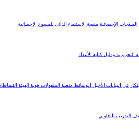
لمنتجات الإحصائية
منصة الاستيفاء الذاتي للمسوح الإحصائية
 التحريرية ودليل كتابة الأعداد
تكار في البيانات
الأخبار
الوسائط
منصة المنقولات
هوية الهيئة
النشاطات
يف
التدريب التعاوني