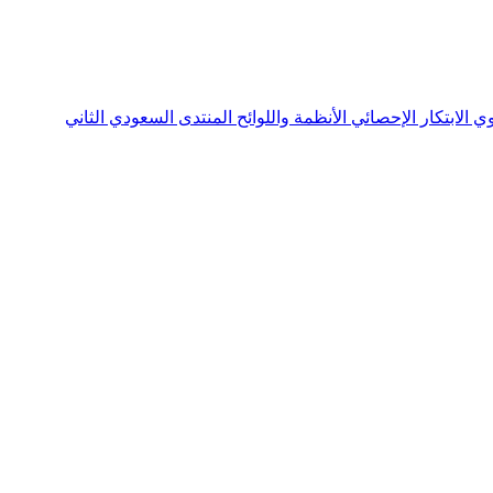
نوي
الابتكار الإحصائي
الأنظمة واللوائح
المنتدى السعودي الثاني