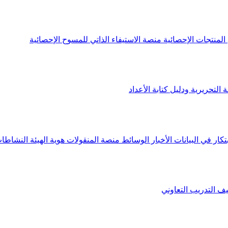
لمنتجات الإحصائية
منصة الاستيفاء الذاتي للمسوح الإحصائية
 التحريرية ودليل كتابة الأعداد
تكار في البيانات
الأخبار
الوسائط
منصة المنقولات
هوية الهيئة
النشاطات
يف
التدريب التعاوني