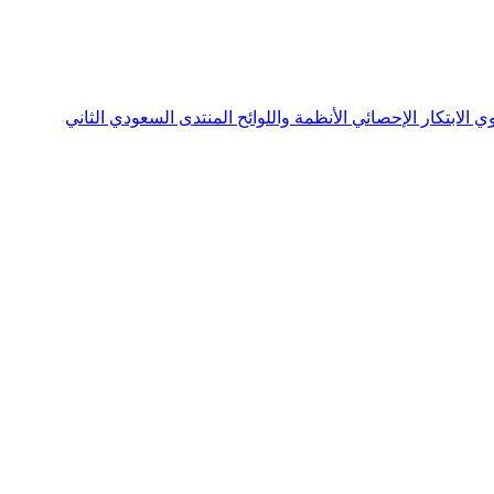
نوي
الابتكار الإحصائي
الأنظمة واللوائح
المنتدى السعودي الثاني