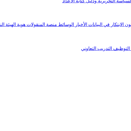
لسياسة التحريرية ودليل كتابة الأعداد
ون الابتكار في البيانات
الأخبار
الوسائط
منصة المنقولات
هوية الهيئة
الن
التوظيف
التدريب التعاوني