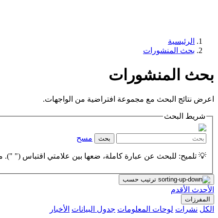
الرئيسية
بحث المنشورات
بحث المنشورات
اعرض نتائج البحث مع مجموعة افتراضية من الواجهات.
شريط البحث
مسح
بحث
💡 تلميح: للبحث عن عبارة كاملة، ضعها بين علامتي اقتباس (" "). مث
ترتيب حسب
الأحدث
الأقدم
المفرزات
الكل
نشرات
لوحات المعلومات
جدول البيانات
الأخبار