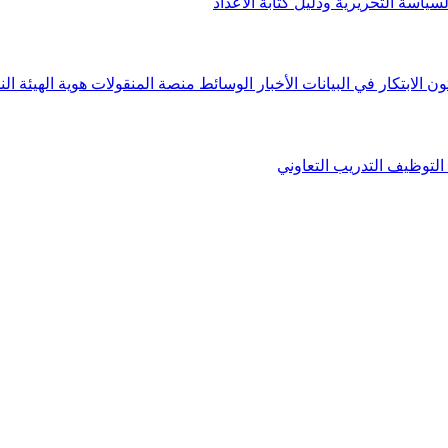
لسياسة التحريرية ودليل كتابة الأعداد
ون الابتكار في البيانات
الأخبار
الوسائط
منصة المنقولات
هوية الهيئة
الن
التوظيف
التدريب التعاوني