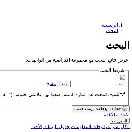
الرئيسية
البحث
البحث
اعرض نتائج البحث مع مجموعة افتراضية من الواجهات.
شريط البحث
مسح
بحث
💡 تلميح: للبحث عن عبارة كاملة، ضعها بين علامتي اقتباس (" "). مث
ترتيب حسب
الأحدث
الأقدم
المفرزات
الكل
نشرات
لوحات المعلومات
جدول البيانات
الأخبار