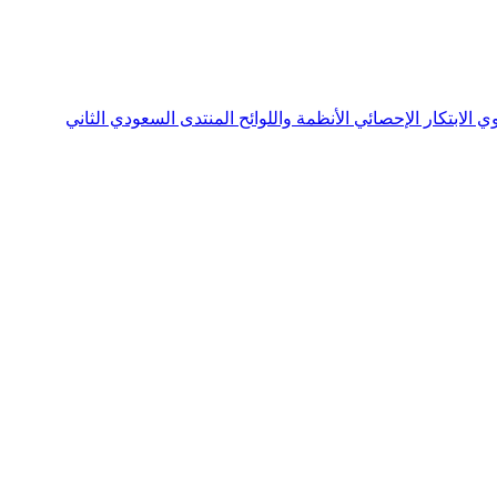
نوي
الابتكار الإحصائي
الأنظمة واللوائح
المنتدى السعودي الثاني