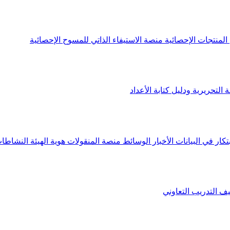
لمنتجات الإحصائية
منصة الاستيفاء الذاتي للمسوح الإحصائية
 التحريرية ودليل كتابة الأعداد
تكار في البيانات
الأخبار
الوسائط
منصة المنقولات
هوية الهيئة
النشاطات
يف
التدريب التعاوني