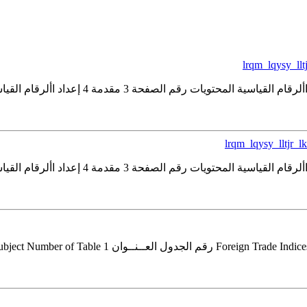
lrqm_lqysy_ll
lrqm_lqysy_lltjr_