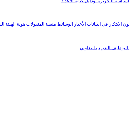
لسياسة التحريرية ودليل كتابة الأعداد
ون الابتكار في البيانات
الأخبار
الوسائط
منصة المنقولات
هوية الهيئة
الن
التوظيف
التدريب التعاوني