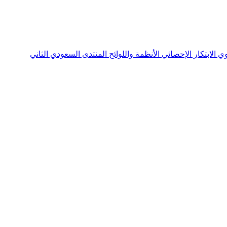
نوي
الابتكار الإحصائي
الأنظمة واللوائح
المنتدى السعودي الثاني