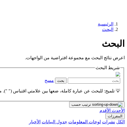
الرئيسية
البحث
البحث
اعرض نتائج البحث مع مجموعة افتراضية من الواجهات.
شريط البحث
مسح
بحث
💡 تلميح: للبحث عن عبارة كاملة، ضعها بين علامتي اقتباس (" "). مث
ترتيب حسب
الأحدث
الأقدم
المفرزات
الكل
نشرات
لوحات المعلومات
جدول البيانات
الأخبار