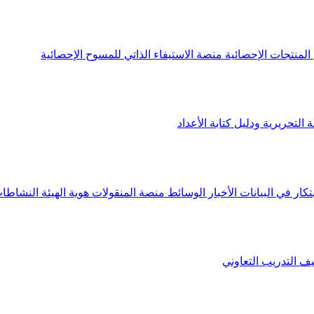
لمنتجات الإحصائية
منصة الاستيفاء الذاتي للمسوح الإحصائية
 التحريرية ودليل كتابة الأعداد
تكار في البيانات
الأخبار
الوسائط
منصة المنقولات
هوية الهيئة
النشاطات
يف
التدريب التعاوني