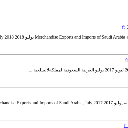
ft
f
ft