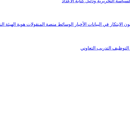
لسياسة التحريرية ودليل كتابة الأعداد
ون الابتكار في البيانات
الأخبار
الوسائط
منصة المنقولات
هوية الهيئة
الن
التوظيف
التدريب التعاوني