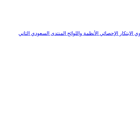
نوي
الابتكار الإحصائي
الأنظمة واللوائح
المنتدى السعودي الثاني