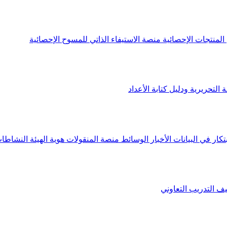
لمنتجات الإحصائية
منصة الاستيفاء الذاتي للمسوح الإحصائية
 التحريرية ودليل كتابة الأعداد
تكار في البيانات
الأخبار
الوسائط
منصة المنقولات
هوية الهيئة
النشاطات
يف
التدريب التعاوني