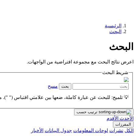
الرئيسية
البحث
البحث
اعرض نتائج البحث مع مجموعة افتراضية من الواجهات.
شريط البحث
مسح
بحث
💡 تلميح: للبحث عن عبارة كاملة، ضعها بين علامتي اقتباس (" "). مث
ترتيب حسب
الأحدث
الأقدم
المفرزات
الكل
نشرات
لوحات المعلومات
جدول البيانات
الأخبار