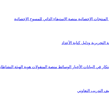
لمنتجات الإحصائية
منصة الاستيفاء الذاتي للمسوح الإحصائية
 التحريرية ودليل كتابة الأعداد
تكار في البيانات
الأخبار
الوسائط
منصة المنقولات
هوية الهيئة
النشاطات
يف
التدريب التعاوني