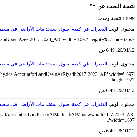
نتيجة البحث عن “”
13099 نتيجة وجدت
محتوى الويب
التغيرات في كمية أصول استخدامات الأراضي في منطقة عسير خ
<tableau-viz id='tableau-viz' src='https://tableau.stats.gov.sa/views/SEEA_Land_One_Page_Report2023AR/1-7_PhysicalAccountforLandUseinAseer2017-2023_AR' width='1697' height='927' hide-tabs...
12‏/01‏/26، 6:49 ص
محتوى الويب
التغيرات في كمية أصول استخدامات الأراضي في منطقة الرياض
_PhysicalAccountforLandUseinArRiyadh2017-2023_AR' width='1697'
height='927'...
12‏/01‏/26، 6:49 ص
محتوى الويب
التغيرات في كمية أصول استخدامات الأراضي في منطقة المدينة
PhysicalAccountforLandUseinAlMadinahAlMunawwarah2017-2023_AR'
width='1697'...
12‏/01‏/26، 6:49 ص