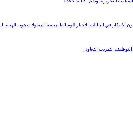
لسياسة التحريرية ودليل كتابة الأعداد
ون الابتكار في البيانات
الأخبار
الوسائط
منصة المنقولات
هوية الهيئة
الن
التوظيف
التدريب التعاوني