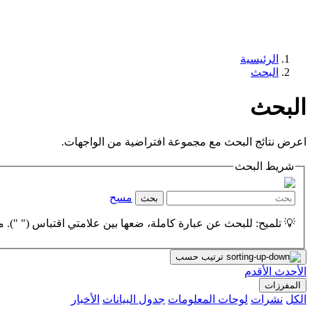
الرئيسية
البحث
البحث
اعرض نتائج البحث مع مجموعة افتراضية من الواجهات.
شريط البحث
مسح
بحث
💡 تلميح: للبحث عن عبارة كاملة، ضعها بين علامتي اقتباس (" "). مث
ترتيب حسب
الأحدث
الأقدم
المفرزات
الكل
نشرات
لوحات المعلومات
جدول البيانات
الأخبار