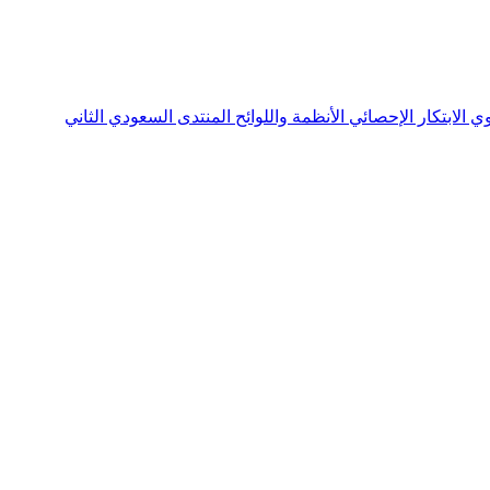
نوي
الابتكار الإحصائي
الأنظمة واللوائح
المنتدى السعودي الثاني