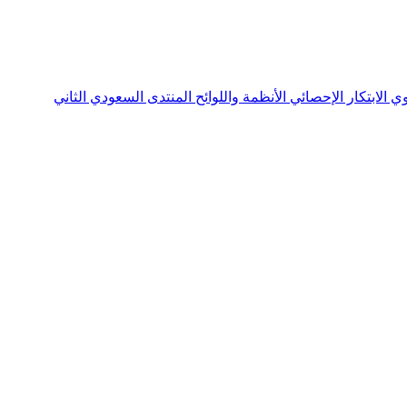
نوي
الابتكار الإحصائي
الأنظمة واللوائح
المنتدى السعودي الثاني