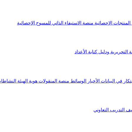
لمنتجات الإحصائية
منصة الاستيفاء الذاتي للمسوح الإحصائية
 التحريرية ودليل كتابة الأعداد
تكار في البيانات
الأخبار
الوسائط
منصة المنقولات
هوية الهيئة
النشاطات
يف
التدريب التعاوني