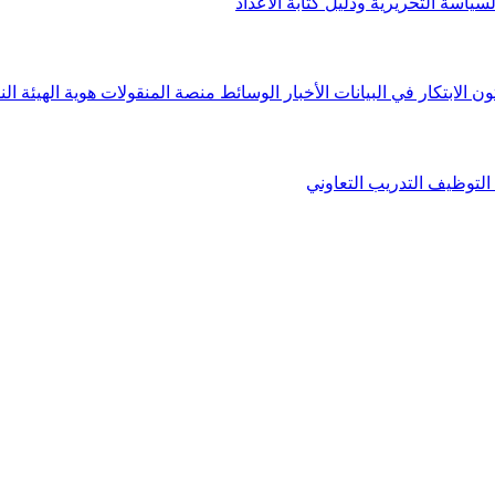
لسياسة التحريرية ودليل كتابة الأعداد
ون الابتكار في البيانات
الأخبار
الوسائط
منصة المنقولات
هوية الهيئة
الن
التوظيف
التدريب التعاوني