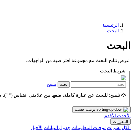
الرئيسية
البحث
البحث
اعرض نتائج البحث مع مجموعة افتراضية من الواجهات.
شريط البحث
مسح
بحث
💡 تلميح: للبحث عن عبارة كاملة، ضعها بين علامتي اقتباس (" "). مث
ترتيب حسب
الأحدث
الأقدم
المفرزات
الكل
نشرات
لوحات المعلومات
جدول البيانات
الأخبار