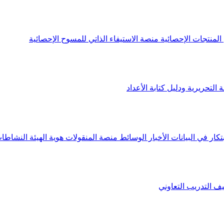
لمنتجات الإحصائية
منصة الاستيفاء الذاتي للمسوح الإحصائية
 التحريرية ودليل كتابة الأعداد
تكار في البيانات
الأخبار
الوسائط
منصة المنقولات
هوية الهيئة
النشاطات
يف
التدريب التعاوني