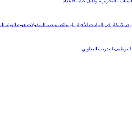
لسياسة التحريرية ودليل كتابة الأعداد
ون الابتكار في البيانات
الأخبار
الوسائط
منصة المنقولات
هوية الهيئة
الن
التوظيف
التدريب التعاوني