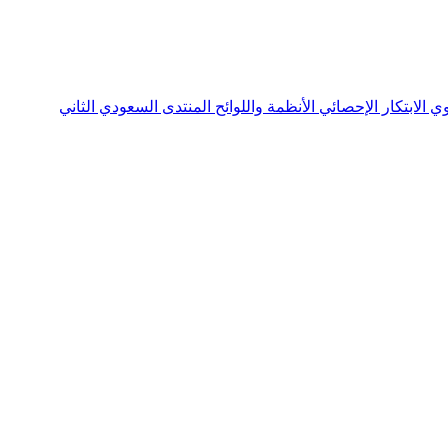
نوي
الابتكار الإحصائي
الأنظمة واللوائح
المنتدى السعودي الثاني