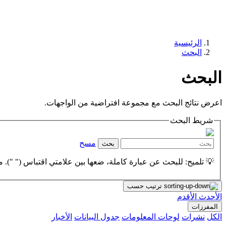
الرئيسية
البحث
البحث
اعرض نتائج البحث مع مجموعة افتراضية من الواجهات.
شريط البحث
مسح
بحث
💡 تلميح: للبحث عن عبارة كاملة، ضعها بين علامتي اقتباس (" "). مث
ترتيب حسب
الأحدث
الأقدم
المفرزات
الكل
نشرات
لوحات المعلومات
جدول البيانات
الأخبار