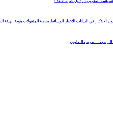
لسياسة التحريرية ودليل كتابة الأعداد
ون الابتكار في البيانات
الأخبار
الوسائط
منصة المنقولات
هوية الهيئة
الن
التوظيف
التدريب التعاوني