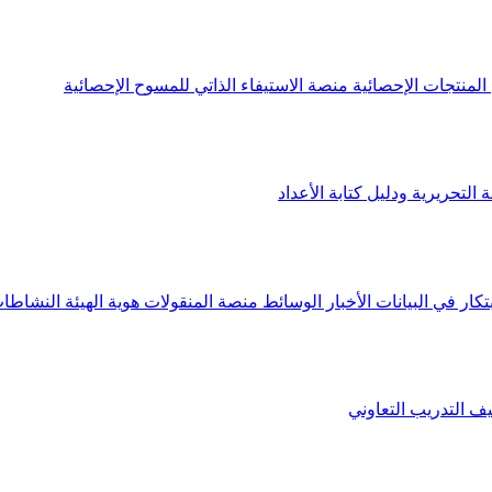
لمنتجات الإحصائية
منصة الاستيفاء الذاتي للمسوح الإحصائية
 التحريرية ودليل كتابة الأعداد
تكار في البيانات
الأخبار
الوسائط
منصة المنقولات
هوية الهيئة
النشاطات
يف
التدريب التعاوني