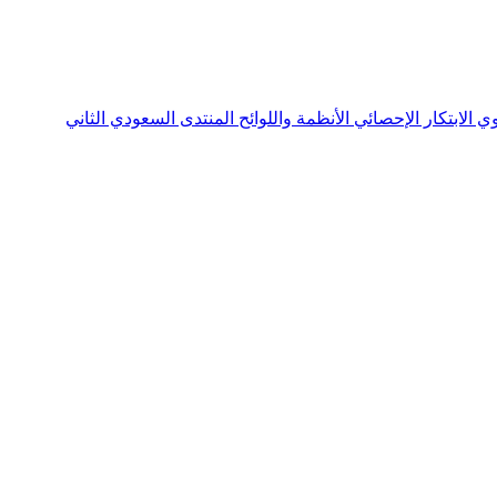
نوي
الابتكار الإحصائي
الأنظمة واللوائح
المنتدى السعودي الثاني