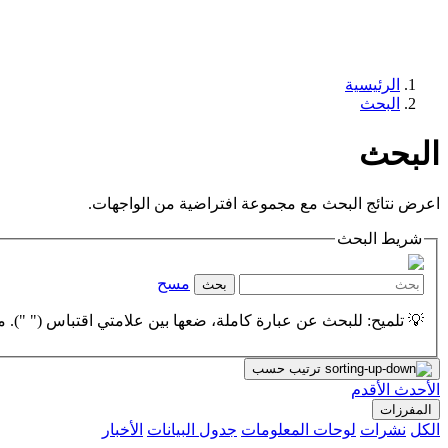
الرئيسية
البحث
البحث
اعرض نتائج البحث مع مجموعة افتراضية من الواجهات.
شريط البحث
مسح
بحث
💡 تلميح: للبحث عن عبارة كاملة، ضعها بين علامتي اقتباس (" "). مث
ترتيب حسب
الأحدث
الأقدم
المفرزات
الكل
نشرات
لوحات المعلومات
جدول البيانات
الأخبار