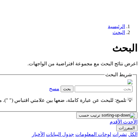
الرئيسية
البحث
البحث
اعرض نتائج البحث مع مجموعة افتراضية من الواجهات.
شريط البحث
مسح
بحث
💡 تلميح: للبحث عن عبارة كاملة، ضعها بين علامتي اقتباس (" "). مث
ترتيب حسب
الأحدث
الأقدم
المفرزات
الكل
نشرات
لوحات المعلومات
جدول البيانات
الأخبار