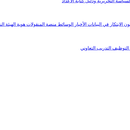
لسياسة التحريرية ودليل كتابة الأعداد
ون الابتكار في البيانات
الأخبار
الوسائط
منصة المنقولات
هوية الهيئة
الن
التوظيف
التدريب التعاوني