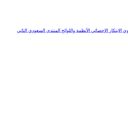
نوي
الابتكار الإحصائي
الأنظمة واللوائح
المنتدى السعودي الثاني