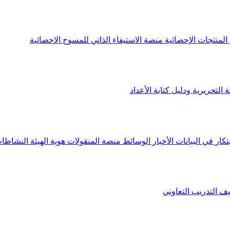
لمنتجات الإحصائية
منصة الاستيفاء الذاتي للمسوح الإحصائية
 التحريرية ودليل كتابة الأعداد
تكار في البيانات
الأخبار
الوسائط
منصة المنقولات
هوية الهيئة
النشاطات
يف
التدريب التعاوني