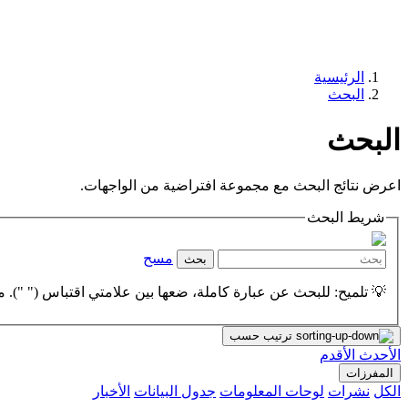
الرئيسية
البحث
البحث
اعرض نتائج البحث مع مجموعة افتراضية من الواجهات.
شريط البحث
مسح
بحث
💡 تلميح: للبحث عن عبارة كاملة، ضعها بين علامتي اقتباس (" "). مث
ترتيب حسب
الأحدث
الأقدم
المفرزات
الكل
نشرات
لوحات المعلومات
جدول البيانات
الأخبار