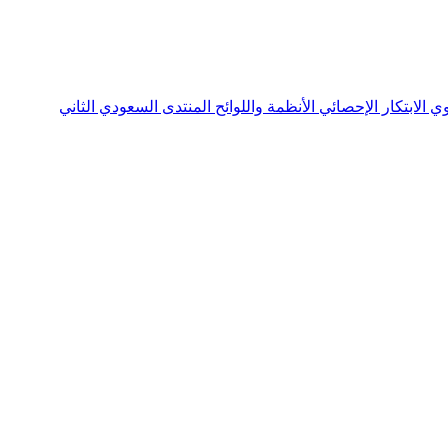
نوي
الابتكار الإحصائي
الأنظمة واللوائح
المنتدى السعودي الثاني