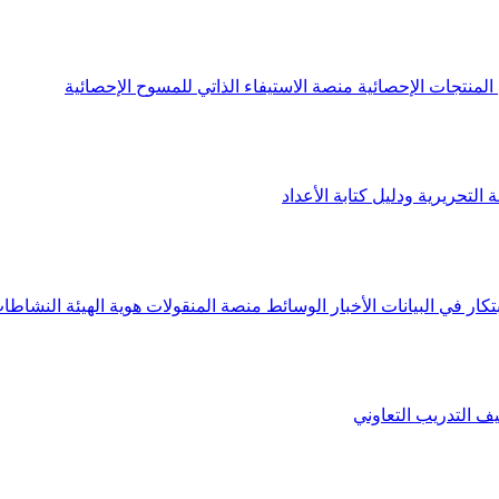
لمنتجات الإحصائية
منصة الاستيفاء الذاتي للمسوح الإحصائية
 التحريرية ودليل كتابة الأعداد
تكار في البيانات
الأخبار
الوسائط
منصة المنقولات
هوية الهيئة
النشاطات
يف
التدريب التعاوني