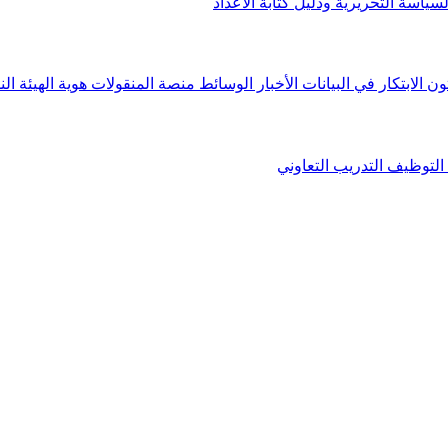
لسياسة التحريرية ودليل كتابة الأعداد
ون الابتكار في البيانات
الأخبار
الوسائط
منصة المنقولات
هوية الهيئة
الن
التوظيف
التدريب التعاوني