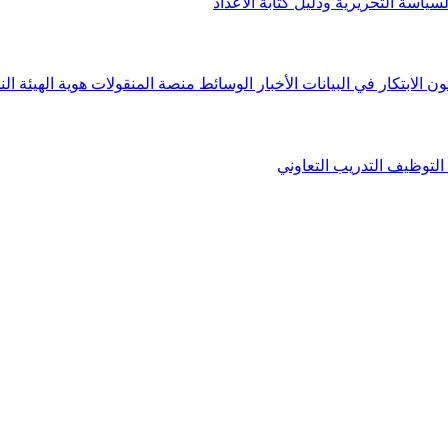
لسياسة التحريرية ودليل كتابة الأعداد
ون الابتكار في البيانات
الأخبار
الوسائط
منصة المنقولات
هوية الهيئة
الن
التوظيف
التدريب التعاوني