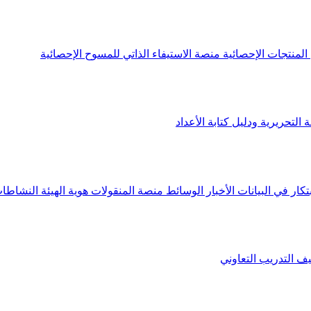
لمنتجات الإحصائية
منصة الاستيفاء الذاتي للمسوح الإحصائية
 التحريرية ودليل كتابة الأعداد
تكار في البيانات
الأخبار
الوسائط
منصة المنقولات
هوية الهيئة
النشاطات
يف
التدريب التعاوني