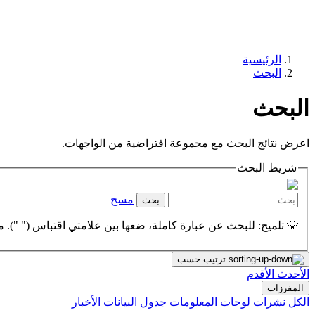
الرئيسية
البحث
البحث
اعرض نتائج البحث مع مجموعة افتراضية من الواجهات.
شريط البحث
مسح
بحث
💡 تلميح: للبحث عن عبارة كاملة، ضعها بين علامتي اقتباس (" "). مث
ترتيب حسب
الأحدث
الأقدم
المفرزات
الكل
نشرات
لوحات المعلومات
جدول البيانات
الأخبار