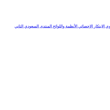
نوي
الابتكار الإحصائي
الأنظمة واللوائح
المنتدى السعودي الثاني