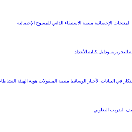
لمنتجات الإحصائية
منصة الاستيفاء الذاتي للمسوح الإحصائية
 التحريرية ودليل كتابة الأعداد
تكار في البيانات
الأخبار
الوسائط
منصة المنقولات
هوية الهيئة
النشاطات
يف
التدريب التعاوني