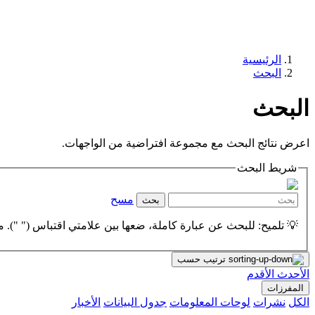
الرئيسية
البحث
البحث
اعرض نتائج البحث مع مجموعة افتراضية من الواجهات.
شريط البحث
مسح
بحث
💡 تلميح: للبحث عن عبارة كاملة، ضعها بين علامتي اقتباس (" "). مث
ترتيب حسب
الأحدث
الأقدم
المفرزات
الكل
نشرات
لوحات المعلومات
جدول البيانات
الأخبار