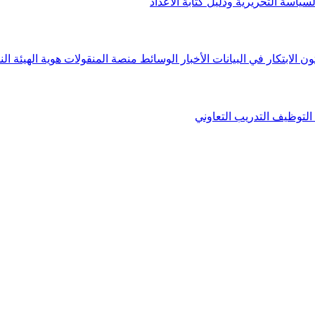
لسياسة التحريرية ودليل كتابة الأعداد
ون الابتكار في البيانات
الأخبار
الوسائط
منصة المنقولات
هوية الهيئة
الن
التوظيف
التدريب التعاوني