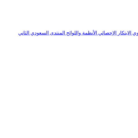
نوي
الابتكار الإحصائي
الأنظمة واللوائح
المنتدى السعودي الثاني