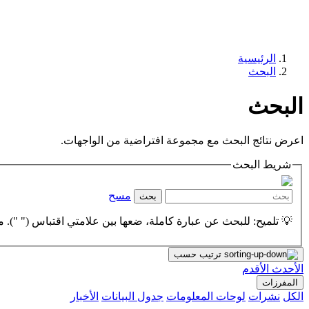
الرئيسية
البحث
البحث
اعرض نتائج البحث مع مجموعة افتراضية من الواجهات.
شريط البحث
مسح
بحث
💡 تلميح: للبحث عن عبارة كاملة، ضعها بين علامتي اقتباس (" "). مث
ترتيب حسب
الأحدث
الأقدم
المفرزات
الكل
نشرات
لوحات المعلومات
جدول البيانات
الأخبار