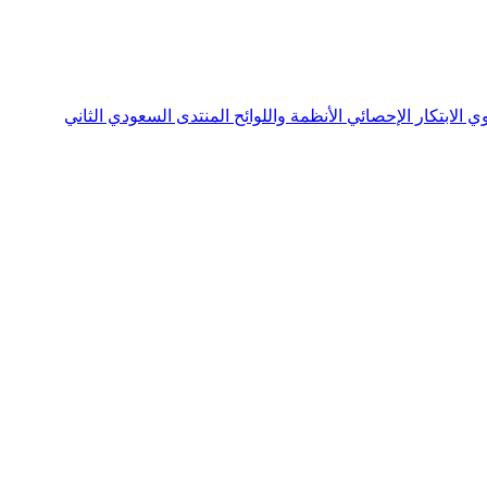
نوي
الابتكار الإحصائي
الأنظمة واللوائح
المنتدى السعودي الثاني