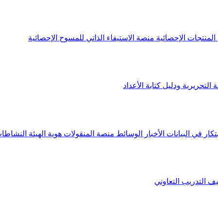
لمنتجات الإحصائية
منصة الاستيفاء الذاتي للمسوح الإحصائية
 التحريرية ودليل كتابة الأعداد
تكار في البيانات
الأخبار
الوسائط
منصة المنقولات
هوية الهيئة
النشاطات
يف
التدريب التعاوني