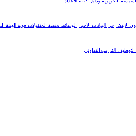
لسياسة التحريرية ودليل كتابة الأعداد
ون الابتكار في البيانات
الأخبار
الوسائط
منصة المنقولات
هوية الهيئة
الن
التوظيف
التدريب التعاوني