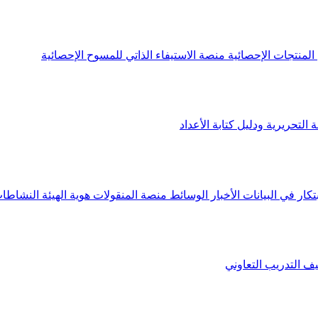
لمنتجات الإحصائية
منصة الاستيفاء الذاتي للمسوح الإحصائية
 التحريرية ودليل كتابة الأعداد
تكار في البيانات
الأخبار
الوسائط
منصة المنقولات
هوية الهيئة
النشاطات
يف
التدريب التعاوني