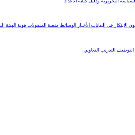
لسياسة التحريرية ودليل كتابة الأعداد
ون الابتكار في البيانات
الأخبار
الوسائط
منصة المنقولات
هوية الهيئة
الن
التوظيف
التدريب التعاوني