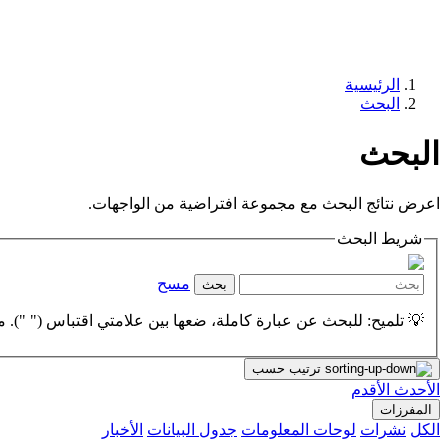
الرئيسية
البحث
البحث
اعرض نتائج البحث مع مجموعة افتراضية من الواجهات.
شريط البحث
مسح
بحث
💡 تلميح: للبحث عن عبارة كاملة، ضعها بين علامتي اقتباس (" "). مث
ترتيب حسب
الأحدث
الأقدم
المفرزات
الكل
نشرات
لوحات المعلومات
جدول البيانات
الأخبار