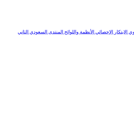
نوي
الابتكار الإحصائي
الأنظمة واللوائح
المنتدى السعودي الثاني