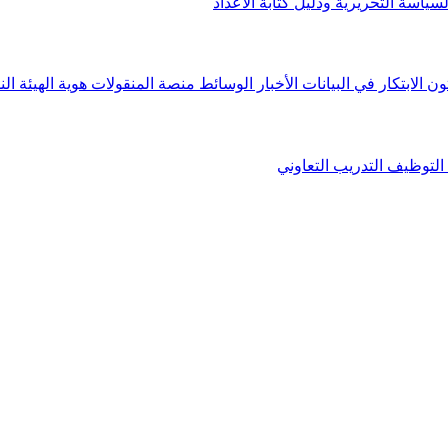
لسياسة التحريرية ودليل كتابة الأعداد
ون الابتكار في البيانات
الأخبار
الوسائط
منصة المنقولات
هوية الهيئة
الن
التوظيف
التدريب التعاوني