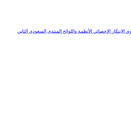
نوي
الابتكار الإحصائي
الأنظمة واللوائح
المنتدى السعودي الثاني