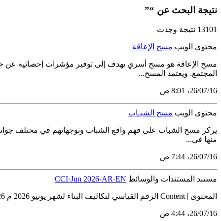
نتيجة البحث عن “”
13101 نتيجة وجدت
محتوى الويب
مسح الإعاقة
مسح الإعاقة هو مسح أسري يهدف إلى توفير مؤشرات إحصائية عن خصائ
المجتمع. ويعتمد المسح...
16‏/07‏/26، 8:01 ص
محتوى الويب
مسح الشبـاب
يركز مسح الشباب على فهم واقع الشباب وتوجهاتهم في مختلف جوانب ال
منها في...
16‏/07‏/26، 7:44 ص
مستند المستندات والوسائط
CCI-Jun 2026-AR-EN
المحتوى | Content الرقم القياسي لتكاليف البناء لشهر يونيو 2026 م Construction Cost Index June 2026 # الجداول Tables ملخص الأرقام القياسية...
16‏/07‏/26، 4:44 ص