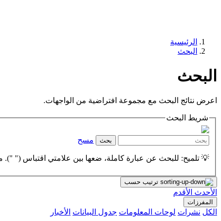
الرئيسية
البحث
البحث
اعرض نتائج البحث مع مجموعة افتراضية من الواجهات.
شريط البحث
مسح
بحث
💡 تلميح: للبحث عن عبارة كاملة، ضعها بين علامتي اقتباس (" "). مث
ترتيب حسب
الأحدث
الأقدم
المفرزات
الكل
نشرات
لوحات المعلومات
جدول البيانات
الأخبار