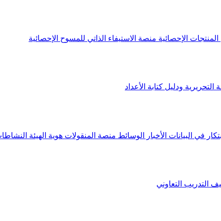
لمنتجات الإحصائية
منصة الاستيفاء الذاتي للمسوح الإحصائية
 التحريرية ودليل كتابة الأعداد
تكار في البيانات
الأخبار
الوسائط
منصة المنقولات
هوية الهيئة
النشاطات
يف
التدريب التعاوني