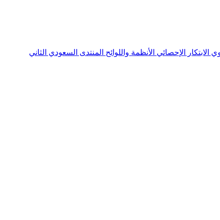
نوي
الابتكار الإحصائي
الأنظمة واللوائح
المنتدى السعودي الثاني