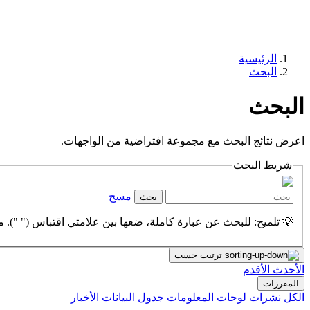
الرئيسية
البحث
البحث
اعرض نتائج البحث مع مجموعة افتراضية من الواجهات.
شريط البحث
مسح
بحث
💡 تلميح: للبحث عن عبارة كاملة، ضعها بين علامتي اقتباس (" "). مث
ترتيب حسب
الأحدث
الأقدم
المفرزات
الكل
نشرات
لوحات المعلومات
جدول البيانات
الأخبار