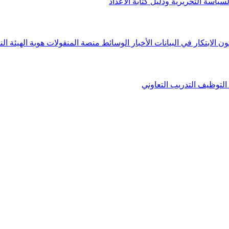
لسياسة التحريرية ودليل كتابة الأعداد
ون الابتكار في البيانات
الأخبار
الوسائط
منصة المنقولات
هوية الهيئة
الن
التوظيف
التدريب التعاوني