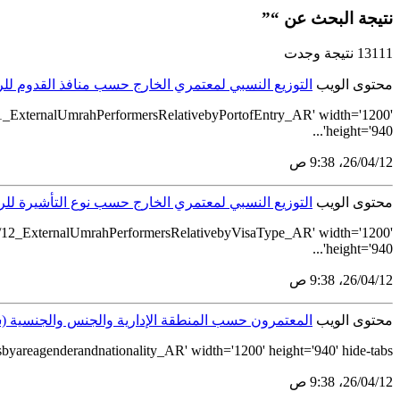
نتيجة البحث عن “”
13111 نتيجة وجدت
محتوى الويب
التوزيع النسبي لمعتمري الخارج حسب منافذ القدوم للربع ال
1_ExternalUmrahPerformersRelativebyPortofEntry_AR' width='1200'
height='940'...
12‏/04‏/26، 9:38 ص
محتوى الويب
التوزيع النسبي لمعتمري الخارج حسب نوع التأشيرة للربع ال
R/12_ExternalUmrahPerformersRelativebyVisaType_AR' width='1200'
height='940'...
12‏/04‏/26، 9:38 ص
محتوى الويب
المعتمرون حسب المنطقة الإدارية والجنس والجنسية (
agenderandnationality_AR' width='1200' height='940' hide-tabs...
12‏/04‏/26، 9:38 ص