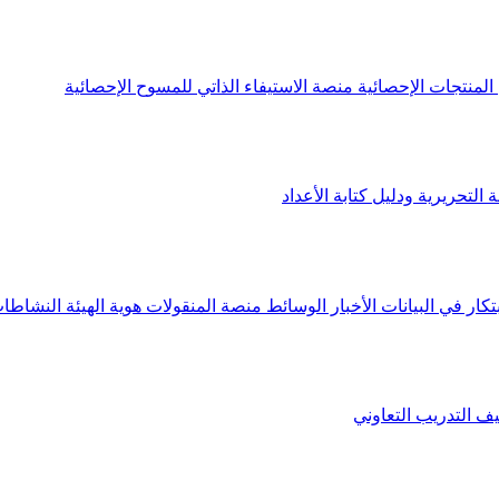
لمنتجات الإحصائية
منصة الاستيفاء الذاتي للمسوح الإحصائية
 التحريرية ودليل كتابة الأعداد
تكار في البيانات
الأخبار
الوسائط
منصة المنقولات
هوية الهيئة
النشاطات
يف
التدريب التعاوني