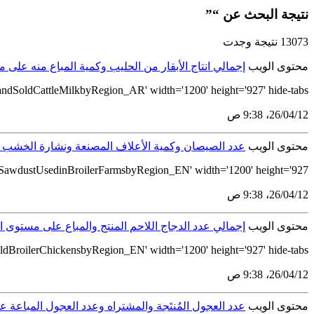
نتيجة البحث عن “”
13073 نتيجة وجدت
محتوى الويب
إجمالي انتاج الأبقار من الحليب وكمية المباع منه على مستو
dSoldCattleMilkbyRegion_AR' width='1200' height='927' hide-tabs...
12‏/04‏/26، 9:38 ص
محتوى الويب
عدد الصيصان وكمية الأعلاف المصنعة ونشارة الخشب المست
awdustUsedinBroilerFarmsbyRegion_EN' width='1200' height='927'...
12‏/04‏/26، 9:38 ص
محتوى الويب
إجمالي عدد الدجاج اللاحم المنتج والمباع على مستوى المناط
BroilerChickensbyRegion_EN' width='1200' height='927' hide-tabs...
12‏/04‏/26، 9:38 ص
محتوى الويب
عدد العجول المُنتَجة والمشتراه وعدد العجول المباعة على 