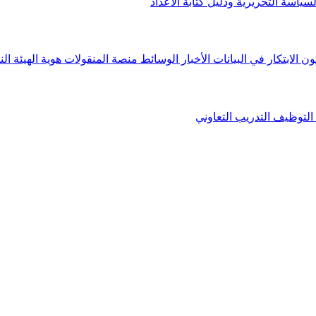
لسياسة التحريرية ودليل كتابة الأعداد
ون الابتكار في البيانات
الأخبار
الوسائط
منصة المنقولات
هوية الهيئة
الن
التوظيف
التدريب التعاوني