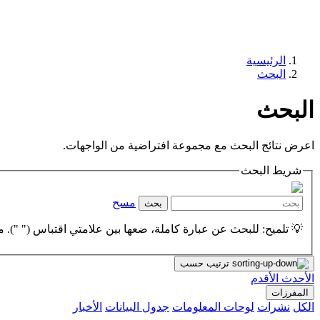
الرئيسية
البحث
البحث
اعرض نتائج البحث مع مجموعة افتراضية من الواجهات.
شريط البحث
مسح
بحث
💡 تلميح: للبحث عن عبارة كاملة، ضعها بين علامتي اقتباس (" "). مث
ترتيب حسب
الأحدث
الأقدم
المفرزات
الكل
نشرات
لوحات المعلومات
جدول البيانات
الأخبار