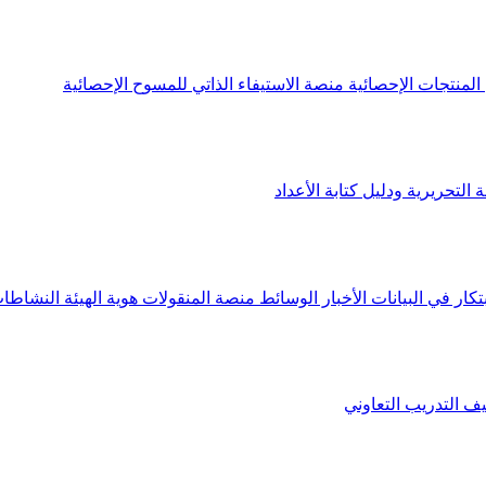
لمنتجات الإحصائية
منصة الاستيفاء الذاتي للمسوح الإحصائية
 التحريرية ودليل كتابة الأعداد
تكار في البيانات
الأخبار
الوسائط
منصة المنقولات
هوية الهيئة
النشاطات
يف
التدريب التعاوني