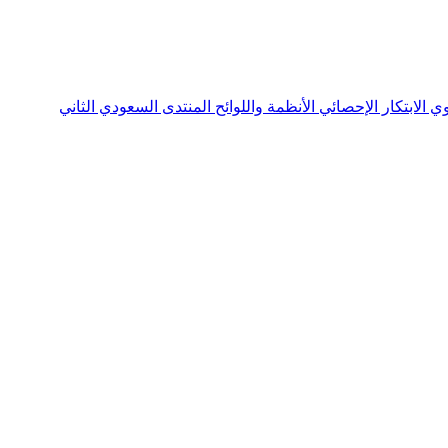
نوي
الابتكار الإحصائي
الأنظمة واللوائح
المنتدى السعودي الثاني