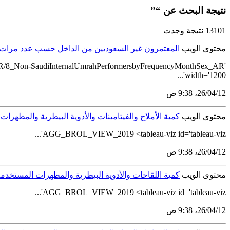
نتيجة البحث عن “”
13101 نتيجة وجدت
محتوى الويب
المعتمرون غير السعوديين من الداخل حسب عدد مرات العم
4_AR/8_Non-SaudiInternalUmrahPerformersbyFrequencyMonthSex_AR'
width='1200'...
12‏/04‏/26، 9:38 ص
محتوى الويب
كمية الأملاح والفيتامينات والأدوية البيطرية والمطهرات 
AGG_BROL_VIEW_2019 <tableau-viz id='tableau-viz'...
12‏/04‏/26، 9:38 ص
محتوى الويب
كمية اللقاحات والأدوية البيطرية والمطهرات المستخدمة ب
AGG_BROL_VIEW_2019 <tableau-viz id='tableau-viz'...
12‏/04‏/26، 9:38 ص