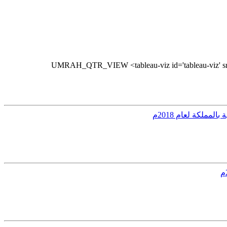
UMRAH_QTR_VIEW <tableau-viz id='tableau-viz' src
مملكة لعام 2018م