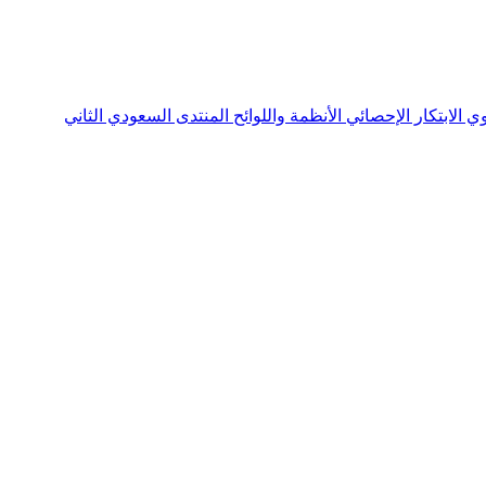
نوي
الابتكار الإحصائي
الأنظمة واللوائح
المنتدى السعودي الثاني