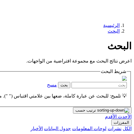
الرئيسية
البحث
البحث
اعرض نتائج البحث مع مجموعة افتراضية من الواجهات.
شريط البحث
مسح
بحث
💡 تلميح: للبحث عن عبارة كاملة، ضعها بين علامتي اقتباس (" "). مث
ترتيب حسب
الأحدث
الأقدم
المفرزات
الكل
نشرات
لوحات المعلومات
جدول البيانات
الأخبار