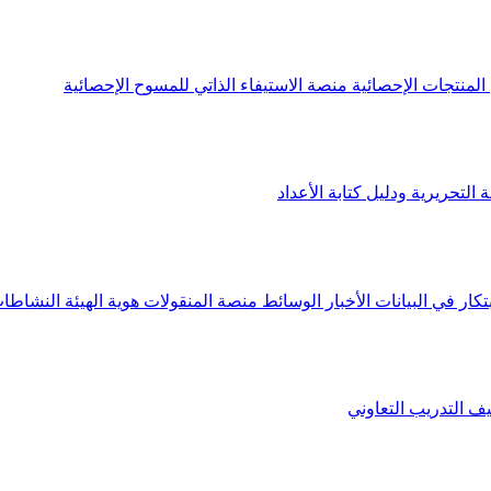
لمنتجات الإحصائية
منصة الاستيفاء الذاتي للمسوح الإحصائية
 التحريرية ودليل كتابة الأعداد
تكار في البيانات
الأخبار
الوسائط
منصة المنقولات
هوية الهيئة
النشاطات
يف
التدريب التعاوني