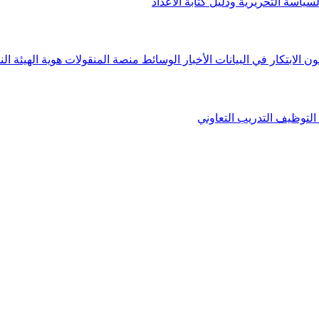
لسياسة التحريرية ودليل كتابة الأعداد
ون الابتكار في البيانات
الأخبار
الوسائط
منصة المنقولات
هوية الهيئة
الن
التوظيف
التدريب التعاوني