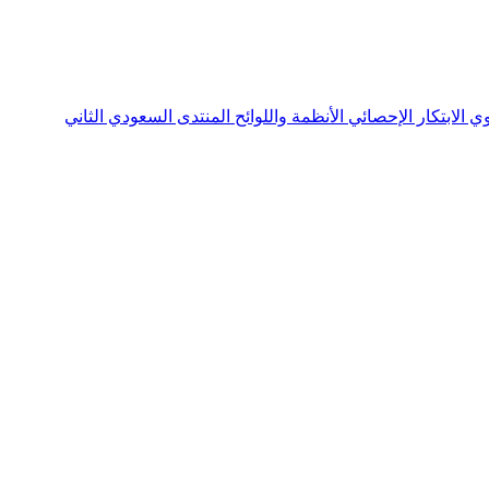
نوي
الابتكار الإحصائي
الأنظمة واللوائح
المنتدى السعودي الثاني