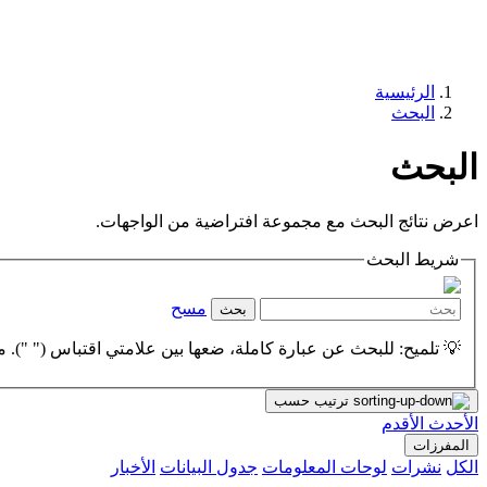
الرئيسية
البحث
البحث
اعرض نتائج البحث مع مجموعة افتراضية من الواجهات.
شريط البحث
مسح
بحث
💡 تلميح: للبحث عن عبارة كاملة، ضعها بين علامتي اقتباس (" "). مث
ترتيب حسب
الأحدث
الأقدم
المفرزات
الكل
نشرات
لوحات المعلومات
جدول البيانات
الأخبار