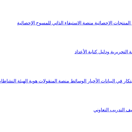
لمنتجات الإحصائية
منصة الاستيفاء الذاتي للمسوح الإحصائية
 التحريرية ودليل كتابة الأعداد
تكار في البيانات
الأخبار
الوسائط
منصة المنقولات
هوية الهيئة
النشاطات
يف
التدريب التعاوني