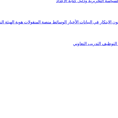
لسياسة التحريرية ودليل كتابة الأعداد
ون الابتكار في البيانات
الأخبار
الوسائط
منصة المنقولات
هوية الهيئة
الن
التوظيف
التدريب التعاوني