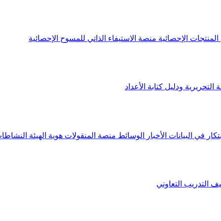
لمنتجات الإحصائية
منصة الاستيفاء الذاتي للمسوح الإحصائية
 التحريرية ودليل كتابة الأعداد
تكار في البيانات
الأخبار
الوسائط
منصة المنقولات
هوية الهيئة
النشاطات
يف
التدريب التعاوني