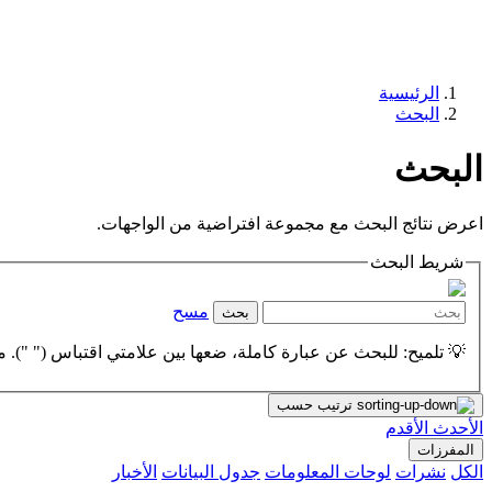
الرئيسية
البحث
البحث
اعرض نتائج البحث مع مجموعة افتراضية من الواجهات.
شريط البحث
مسح
بحث
💡 تلميح: للبحث عن عبارة كاملة، ضعها بين علامتي اقتباس (" "). مث
ترتيب حسب
الأحدث
الأقدم
المفرزات
الكل
نشرات
لوحات المعلومات
جدول البيانات
الأخبار