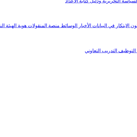
لسياسة التحريرية ودليل كتابة الأعداد
ون الابتكار في البيانات
الأخبار
الوسائط
منصة المنقولات
هوية الهيئة
الن
التوظيف
التدريب التعاوني