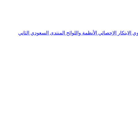
نوي
الابتكار الإحصائي
الأنظمة واللوائح
المنتدى السعودي الثاني