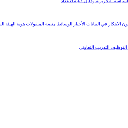
لسياسة التحريرية ودليل كتابة الأعداد
ون الابتكار في البيانات
الأخبار
الوسائط
منصة المنقولات
هوية الهيئة
الن
التوظيف
التدريب التعاوني