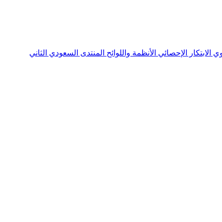
نوي
الابتكار الإحصائي
الأنظمة واللوائح
المنتدى السعودي الثاني