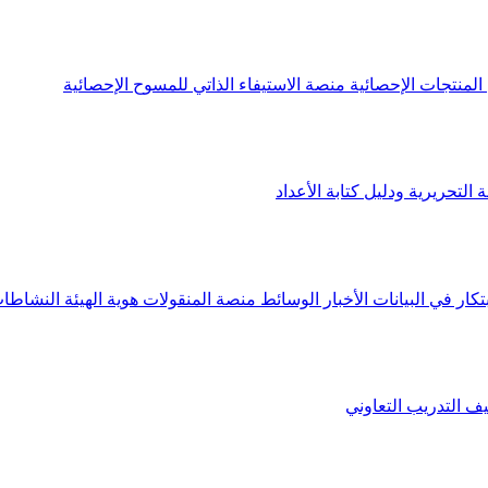
لمنتجات الإحصائية
منصة الاستيفاء الذاتي للمسوح الإحصائية
 التحريرية ودليل كتابة الأعداد
تكار في البيانات
الأخبار
الوسائط
منصة المنقولات
هوية الهيئة
النشاطات
يف
التدريب التعاوني