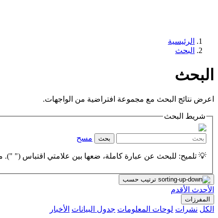
الرئيسية
البحث
البحث
اعرض نتائج البحث مع مجموعة افتراضية من الواجهات.
شريط البحث
مسح
بحث
💡 تلميح: للبحث عن عبارة كاملة، ضعها بين علامتي اقتباس (" "). مث
ترتيب حسب
الأحدث
الأقدم
المفرزات
الكل
نشرات
لوحات المعلومات
جدول البيانات
الأخبار