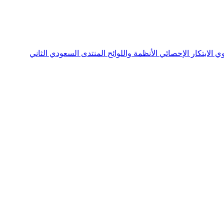
نوي
الابتكار الإحصائي
الأنظمة واللوائح
المنتدى السعودي الثاني