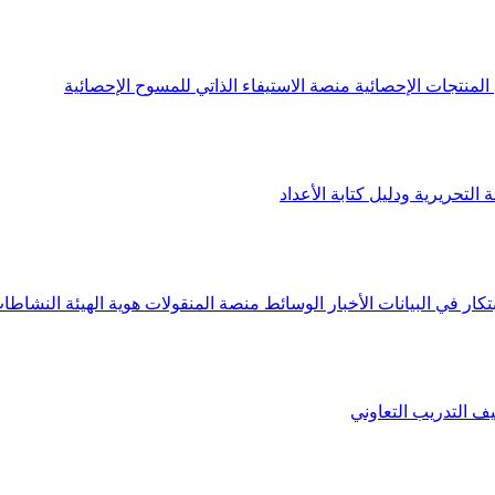
لمنتجات الإحصائية
منصة الاستيفاء الذاتي للمسوح الإحصائية
 التحريرية ودليل كتابة الأعداد
تكار في البيانات
الأخبار
الوسائط
منصة المنقولات
هوية الهيئة
النشاطات
يف
التدريب التعاوني