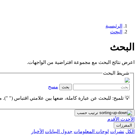
الرئيسية
البحث
البحث
اعرض نتائج البحث مع مجموعة افتراضية من الواجهات.
شريط البحث
مسح
بحث
💡 تلميح: للبحث عن عبارة كاملة، ضعها بين علامتي اقتباس (" "). مث
ترتيب حسب
الأحدث
الأقدم
المفرزات
الكل
نشرات
لوحات المعلومات
جدول البيانات
الأخبار