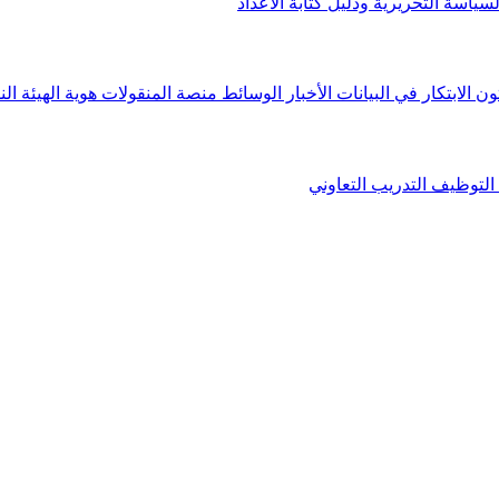
لسياسة التحريرية ودليل كتابة الأعداد
ون الابتكار في البيانات
الأخبار
الوسائط
منصة المنقولات
هوية الهيئة
الن
التوظيف
التدريب التعاوني