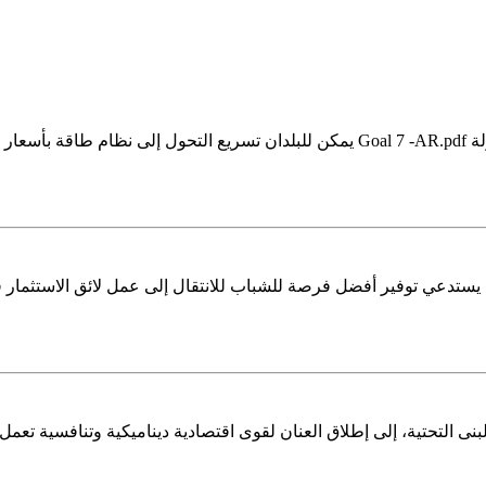
Affordable and Clean Energy AR الهدف 7: طاقة نظيفة بأسعار معقولة Goal 7 -AR.pdf يمك
لهدف 8: العمل اللائق ونمو الاقتصاد يستدعي توفير أفضل فرصة للشباب للانتقال إلى عمل 
إلى إطلاق العنان لقوى اقتصادية ديناميكية وتنافسية تعمل على خلق فرص العمل والدخ