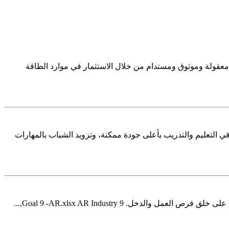
ن للبلدان تسريع التحول إلى نظام طاقة بأسعار معقولة وموثوق ومستدام من خلال الاستثمار في موارد الطاقة
لائق الاستثمار في التعليم والتدريب بأعلى جودة ممكنة، وتزويد الشباب بالمهارات
ل. 9 Goal 9 -AR.xlsx AR Industry,...