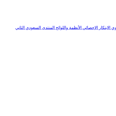
نوي
الابتكار الإحصائي
الأنظمة واللوائح
المنتدى السعودي الثاني