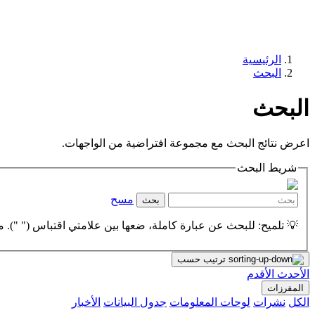
الرئيسية
البحث
البحث
اعرض نتائج البحث مع مجموعة افتراضية من الواجهات.
شريط البحث
مسح
بحث
💡 تلميح: للبحث عن عبارة كاملة، ضعها بين علامتي اقتباس (" "). مث
ترتيب حسب
الأحدث
الأقدم
المفرزات
الكل
نشرات
لوحات المعلومات
جدول البيانات
الأخبار