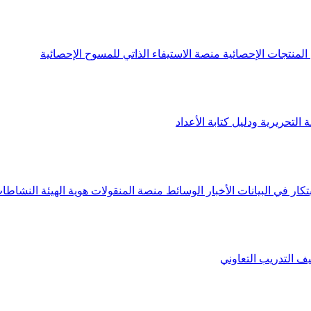
لمنتجات الإحصائية
منصة الاستيفاء الذاتي للمسوح الإحصائية
 التحريرية ودليل كتابة الأعداد
تكار في البيانات
الأخبار
الوسائط
منصة المنقولات
هوية الهيئة
النشاطات
يف
التدريب التعاوني