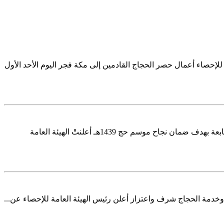
م الهيئة العامة للإحصاء تُباشر عمليات حصر الحجاج لموسم حج 1439هـ بدأت الهيئة العامة للإحصاء أعمال حصر الحجاج القادمين إلى مكة فجر اليوم الأحد الأول
بقوى عاملة تتجاوز الـ 7.300 مشرفٍ، وأكثر من 1480 مركبةً في الميدان "الإحصاء": ستُّ جهات حكومية تتكامل لتُقدِّم خدمات الإشراف والمتابعة بهدف ضمان نجاح موسم حج 1439هـ أعلنتْ الهيئة العامة