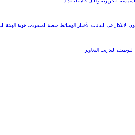
لسياسة التحريرية ودليل كتابة الأعداد
ون الابتكار في البيانات
الأخبار
الوسائط
منصة المنقولات
هوية الهيئة
الن
التوظيف
التدريب التعاوني