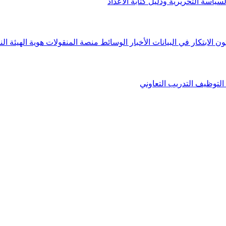
لسياسة التحريرية ودليل كتابة الأعداد
ون الابتكار في البيانات
الأخبار
الوسائط
منصة المنقولات
هوية الهيئة
الن
التوظيف
التدريب التعاوني