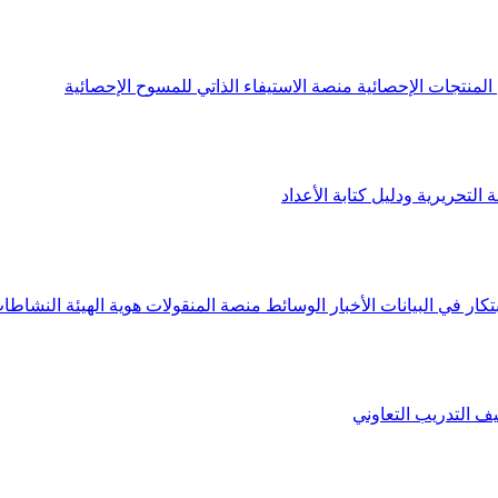
لمنتجات الإحصائية
منصة الاستيفاء الذاتي للمسوح الإحصائية
 التحريرية ودليل كتابة الأعداد
تكار في البيانات
الأخبار
الوسائط
منصة المنقولات
هوية الهيئة
النشاطات
يف
التدريب التعاوني