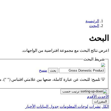
الرئيسية
البحث
البحث
اعرض نتائج البحث مع مجموعة افتراضية من الواجهات.
شريط البحث
مسح
بحث
💡 تلميح: للبحث عن عبارة كاملة، ضعها بين علامتي اقتباس (" "). مث
ترتيب حسب
الأحدث
الأقدم
المفرزات
الكل
نشرات
لوحات المعلومات
جدول البيانات
الأخبار