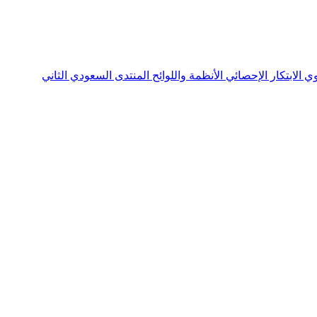
نوي
الابتكار الإحصائي
الأنظمة واللوائح
المنتدى السعودي الثاني