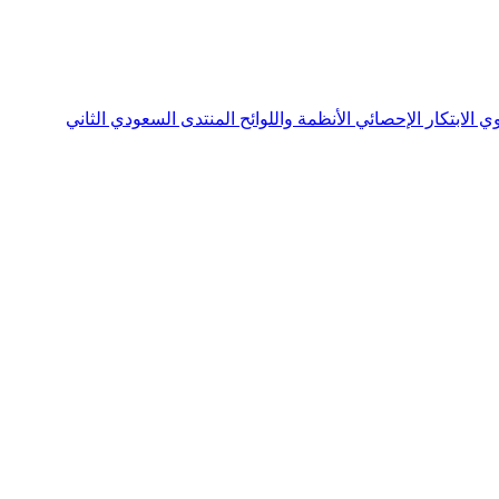
نوي
الابتكار الإحصائي
الأنظمة واللوائح
المنتدى السعودي الثاني