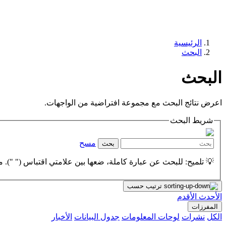
الرئيسية
البحث
البحث
اعرض نتائج البحث مع مجموعة افتراضية من الواجهات.
شريط البحث
مسح
بحث
💡 تلميح: للبحث عن عبارة كاملة، ضعها بين علامتي اقتباس (" "). مث
ترتيب حسب
الأحدث
الأقدم
المفرزات
الكل
نشرات
لوحات المعلومات
جدول البيانات
الأخبار