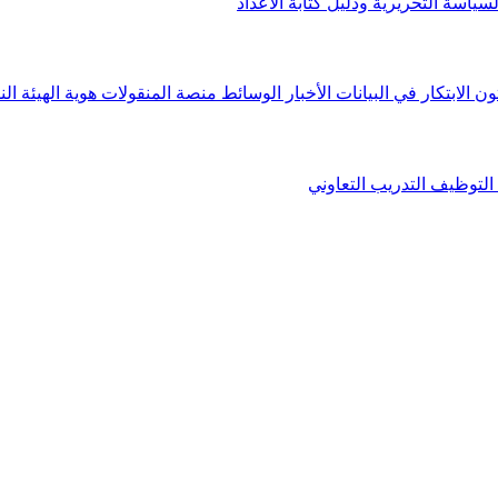
لسياسة التحريرية ودليل كتابة الأعداد
ون الابتكار في البيانات
الأخبار
الوسائط
منصة المنقولات
هوية الهيئة
الن
التوظيف
التدريب التعاوني