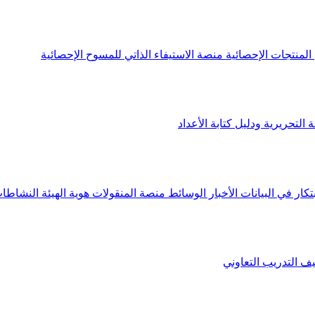
لمنتجات الإحصائية
منصة الاستيفاء الذاتي للمسوح الإحصائية
 التحريرية ودليل كتابة الأعداد
تكار في البيانات
الأخبار
الوسائط
منصة المنقولات
هوية الهيئة
النشاطات
يف
التدريب التعاوني