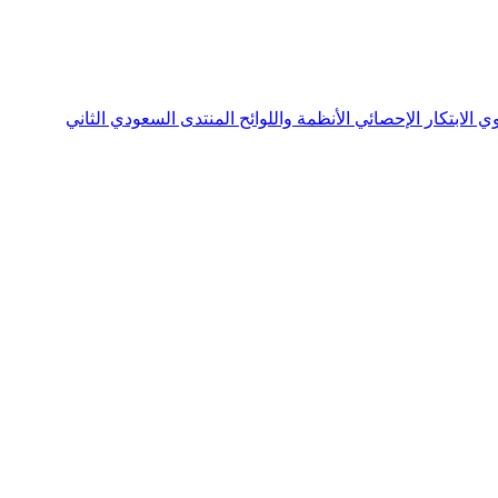
نوي
الابتكار الإحصائي
الأنظمة واللوائح
المنتدى السعودي الثاني