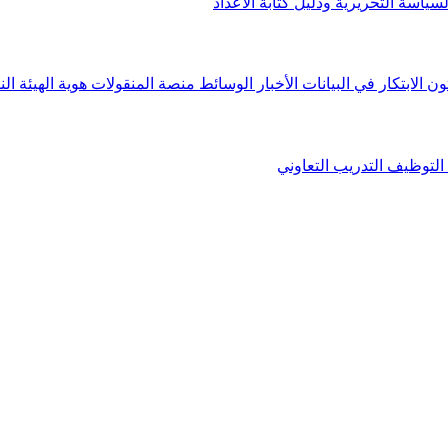
لسياسة التحريرية ودليل كتابة الأعداد
ون الابتكار في البيانات
الأخبار
الوسائط
منصة المنقولات
هوية الهيئة
الن
التوظيف
التدريب التعاوني