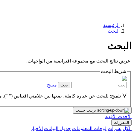
الرئيسية
البحث
البحث
اعرض نتائج البحث مع مجموعة افتراضية من الواجهات.
شريط البحث
مسح
بحث
💡 تلميح: للبحث عن عبارة كاملة، ضعها بين علامتي اقتباس (" "). مث
ترتيب حسب
الأحدث
الأقدم
المفرزات
الكل
نشرات
لوحات المعلومات
جدول البيانات
الأخبار