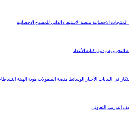
لمنتجات الإحصائية
منصة الاستيفاء الذاتي للمسوح الإحصائية
 التحريرية ودليل كتابة الأعداد
تكار في البيانات
الأخبار
الوسائط
منصة المنقولات
هوية الهيئة
النشاطات
يف
التدريب التعاوني