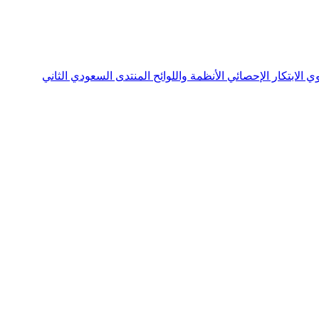
نوي
الابتكار الإحصائي
الأنظمة واللوائح
المنتدى السعودي الثاني