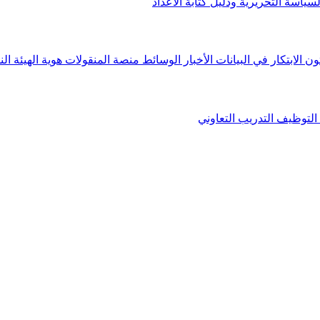
لسياسة التحريرية ودليل كتابة الأعداد
ون الابتكار في البيانات
الأخبار
الوسائط
منصة المنقولات
هوية الهيئة
الن
التوظيف
التدريب التعاوني