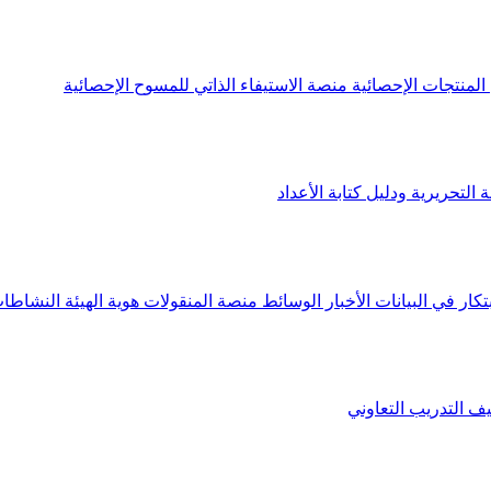
لمنتجات الإحصائية
منصة الاستيفاء الذاتي للمسوح الإحصائية
 التحريرية ودليل كتابة الأعداد
تكار في البيانات
الأخبار
الوسائط
منصة المنقولات
هوية الهيئة
النشاطات
يف
التدريب التعاوني