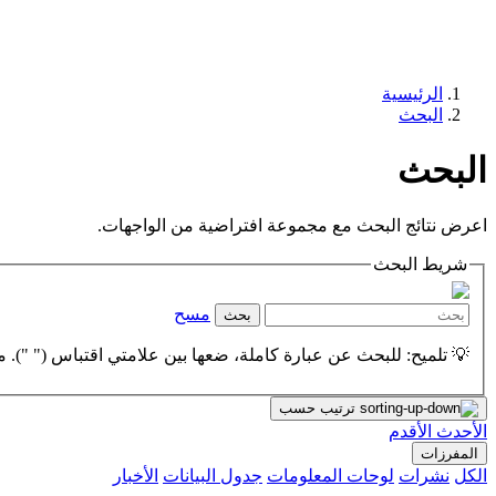
الرئيسية
البحث
البحث
اعرض نتائج البحث مع مجموعة افتراضية من الواجهات.
شريط البحث
مسح
بحث
💡 تلميح: للبحث عن عبارة كاملة، ضعها بين علامتي اقتباس (" "). مث
ترتيب حسب
الأحدث
الأقدم
المفرزات
الكل
نشرات
لوحات المعلومات
جدول البيانات
الأخبار