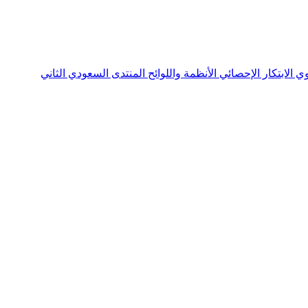
نوي
الابتكار الإحصائي
الأنظمة واللوائح
المنتدى السعودي الثاني