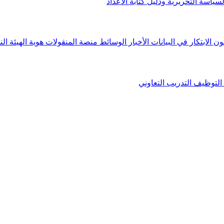
لسياسة التحريرية ودليل كتابة الأعداد
ون الابتكار في البيانات
الأخبار
الوسائط
منصة المنقولات
هوية الهيئة
الن
التوظيف
التدريب التعاوني