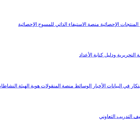
لمنتجات الإحصائية
منصة الاستيفاء الذاتي للمسوح الإحصائية
 التحريرية ودليل كتابة الأعداد
تكار في البيانات
الأخبار
الوسائط
منصة المنقولات
هوية الهيئة
النشاطات
يف
التدريب التعاوني