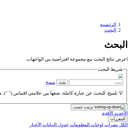
الرئيسية
البحث
البحث
اعرض نتائج البحث مع مجموعة افتراضية من الواجهات.
شريط البحث
مسح
بحث
💡 تلميح: للبحث عن عبارة كاملة، ضعها بين علامتي اقتباس (" "). مث
ترتيب حسب
الأحدث
الأقدم
المفرزات
الكل
نشرات
لوحات المعلومات
جدول البيانات
الأخبار