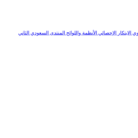
نوي
الابتكار الإحصائي
الأنظمة واللوائح
المنتدى السعودي الثاني