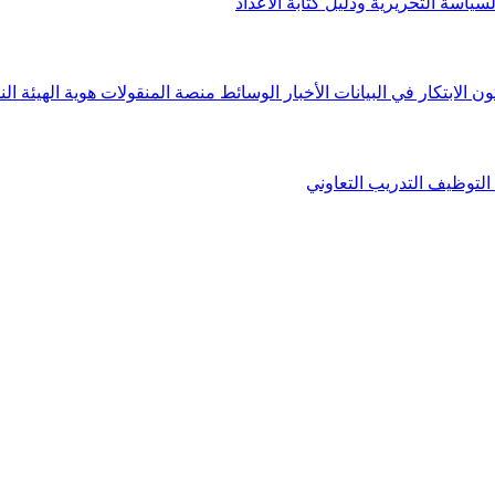
لسياسة التحريرية ودليل كتابة الأعداد
ون الابتكار في البيانات
الأخبار
الوسائط
منصة المنقولات
هوية الهيئة
الن
التوظيف
التدريب التعاوني