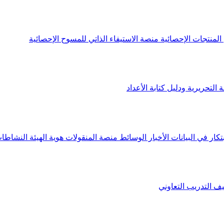
لمنتجات الإحصائية
منصة الاستيفاء الذاتي للمسوح الإحصائية
 التحريرية ودليل كتابة الأعداد
تكار في البيانات
الأخبار
الوسائط
منصة المنقولات
هوية الهيئة
النشاطات
يف
التدريب التعاوني