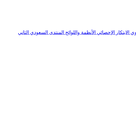
نوي
الابتكار الإحصائي
الأنظمة واللوائح
المنتدى السعودي الثاني