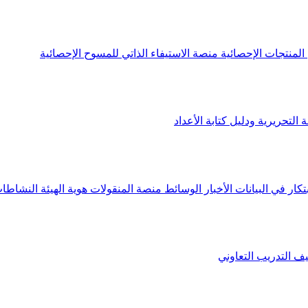
لمنتجات الإحصائية
منصة الاستيفاء الذاتي للمسوح الإحصائية
 التحريرية ودليل كتابة الأعداد
تكار في البيانات
الأخبار
الوسائط
منصة المنقولات
هوية الهيئة
النشاطات
يف
التدريب التعاوني