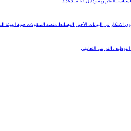
لسياسة التحريرية ودليل كتابة الأعداد
ون الابتكار في البيانات
الأخبار
الوسائط
منصة المنقولات
هوية الهيئة
الن
التوظيف
التدريب التعاوني