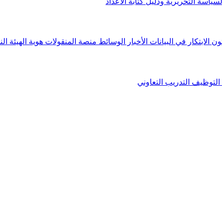
لسياسة التحريرية ودليل كتابة الأعداد
ون الابتكار في البيانات
الأخبار
الوسائط
منصة المنقولات
هوية الهيئة
الن
التوظيف
التدريب التعاوني