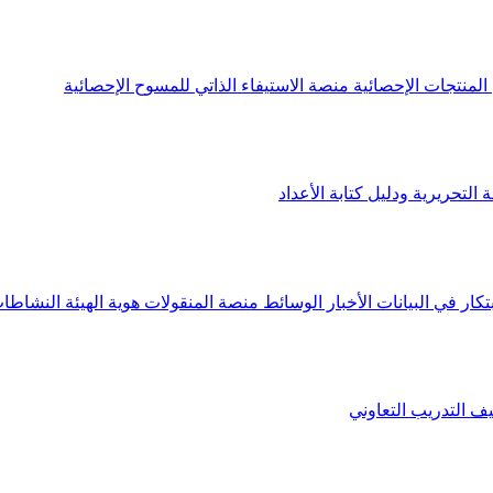
لمنتجات الإحصائية
منصة الاستيفاء الذاتي للمسوح الإحصائية
 التحريرية ودليل كتابة الأعداد
تكار في البيانات
الأخبار
الوسائط
منصة المنقولات
هوية الهيئة
النشاطات
يف
التدريب التعاوني