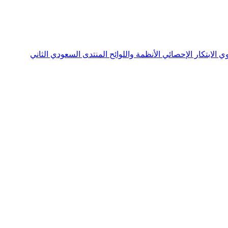
نوي
الابتكار الإحصائي
الأنظمة واللوائح
المنتدى السعودي الثاني