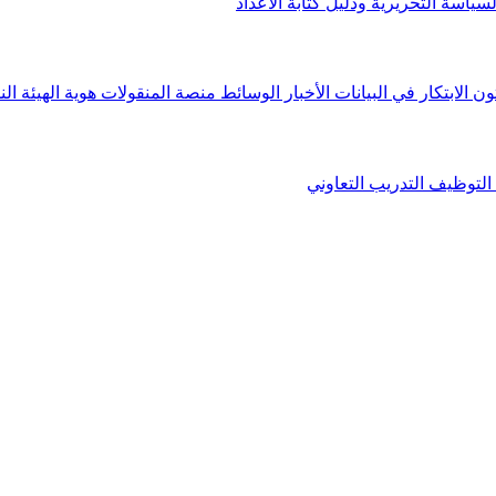
لسياسة التحريرية ودليل كتابة الأعداد
ون الابتكار في البيانات
الأخبار
الوسائط
منصة المنقولات
هوية الهيئة
الن
التوظيف
التدريب التعاوني