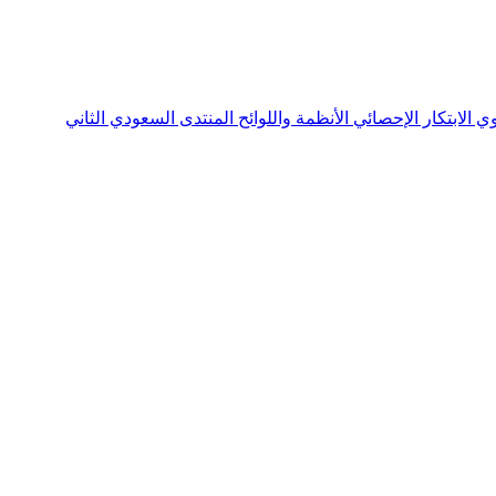
نوي
الابتكار الإحصائي
الأنظمة واللوائح
المنتدى السعودي الثاني