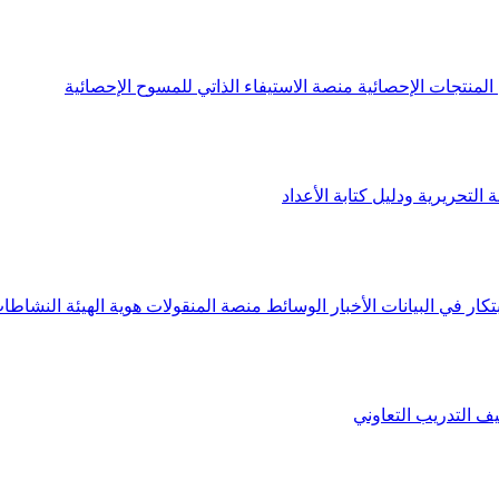
لمنتجات الإحصائية
منصة الاستيفاء الذاتي للمسوح الإحصائية
 التحريرية ودليل كتابة الأعداد
تكار في البيانات
الأخبار
الوسائط
منصة المنقولات
هوية الهيئة
النشاطات
يف
التدريب التعاوني