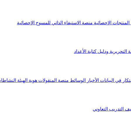
لمنتجات الإحصائية
منصة الاستيفاء الذاتي للمسوح الإحصائية
 التحريرية ودليل كتابة الأعداد
تكار في البيانات
الأخبار
الوسائط
منصة المنقولات
هوية الهيئة
النشاطات
يف
التدريب التعاوني