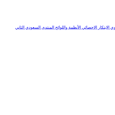
نوي
الابتكار الإحصائي
الأنظمة واللوائح
المنتدى السعودي الثاني