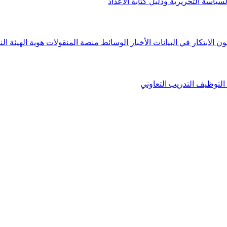
لسياسة التحريرية ودليل كتابة الأعداد
ون الابتكار في البيانات
الأخبار
الوسائط
منصة المنقولات
هوية الهيئة
الن
التوظيف
التدريب التعاوني