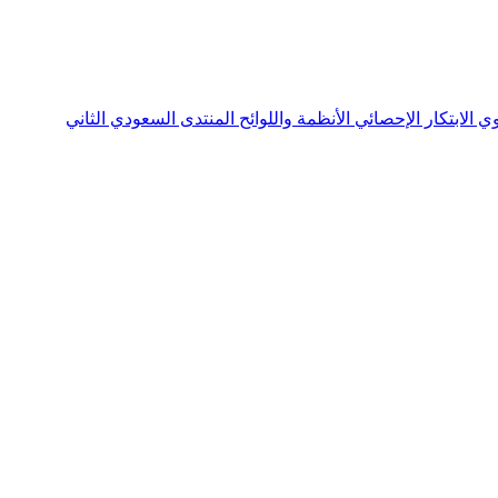
نوي
الابتكار الإحصائي
الأنظمة واللوائح
المنتدى السعودي الثاني