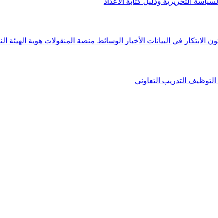
لسياسة التحريرية ودليل كتابة الأعداد
ون الابتكار في البيانات
الأخبار
الوسائط
منصة المنقولات
هوية الهيئة
الن
التوظيف
التدريب التعاوني