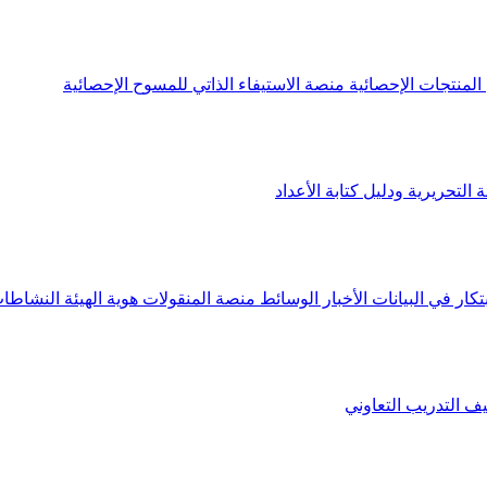
لمنتجات الإحصائية
منصة الاستيفاء الذاتي للمسوح الإحصائية
 التحريرية ودليل كتابة الأعداد
تكار في البيانات
الأخبار
الوسائط
منصة المنقولات
هوية الهيئة
النشاطات
يف
التدريب التعاوني