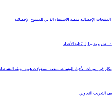
لمنتجات الإحصائية
منصة الاستيفاء الذاتي للمسوح الإحصائية
 التحريرية ودليل كتابة الأعداد
تكار في البيانات
الأخبار
الوسائط
منصة المنقولات
هوية الهيئة
النشاطات
يف
التدريب التعاوني