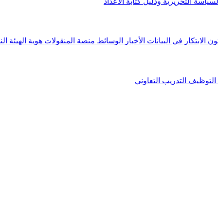
لسياسة التحريرية ودليل كتابة الأعداد
ون الابتكار في البيانات
الأخبار
الوسائط
منصة المنقولات
هوية الهيئة
الن
التوظيف
التدريب التعاوني