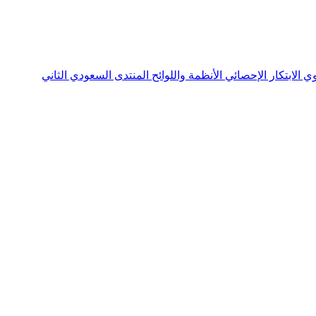
نوي
الابتكار الإحصائي
الأنظمة واللوائح
المنتدى السعودي الثاني