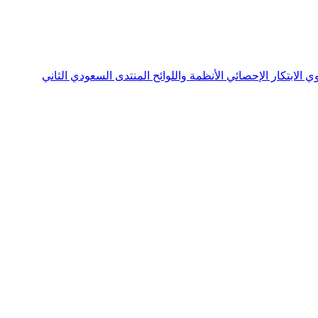
نوي
الابتكار الإحصائي
الأنظمة واللوائح
المنتدى السعودي الثاني