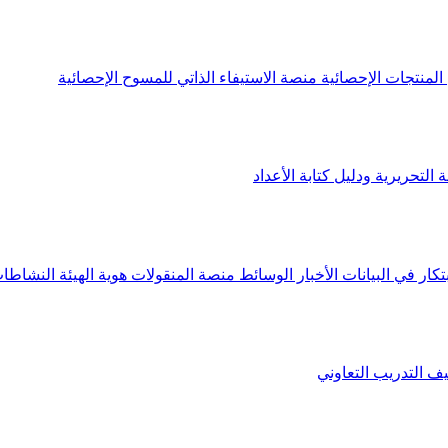
لمنتجات الإحصائية
منصة الاستيفاء الذاتي للمسوح الإحصائية
 التحريرية ودليل كتابة الأعداد
تكار في البيانات
الأخبار
الوسائط
منصة المنقولات
هوية الهيئة
النشاطات
يف
التدريب التعاوني