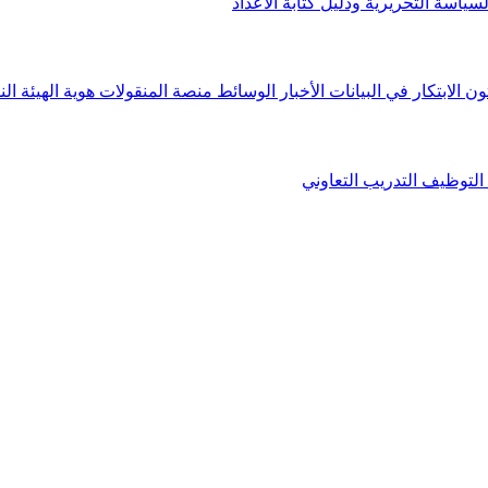
لسياسة التحريرية ودليل كتابة الأعداد
ون الابتكار في البيانات
الأخبار
الوسائط
منصة المنقولات
هوية الهيئة
الن
التوظيف
التدريب التعاوني