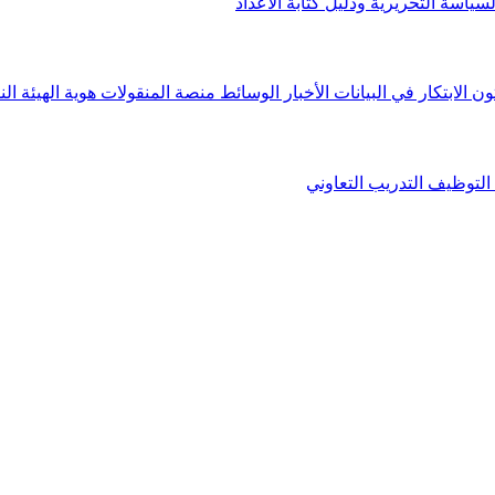
لسياسة التحريرية ودليل كتابة الأعداد
ون الابتكار في البيانات
الأخبار
الوسائط
منصة المنقولات
هوية الهيئة
الن
التوظيف
التدريب التعاوني