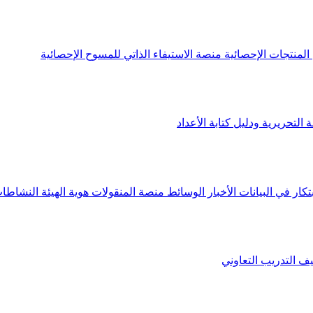
لمنتجات الإحصائية
منصة الاستيفاء الذاتي للمسوح الإحصائية
 التحريرية ودليل كتابة الأعداد
تكار في البيانات
الأخبار
الوسائط
منصة المنقولات
هوية الهيئة
النشاطات
يف
التدريب التعاوني