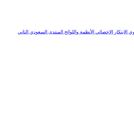
نوي
الابتكار الإحصائي
الأنظمة واللوائح
المنتدى السعودي الثاني